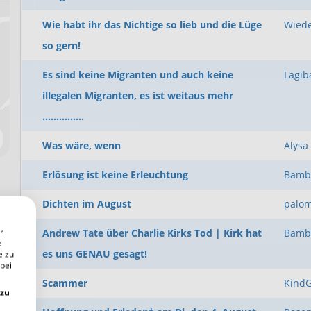
Wie habt ihr das Nichtige so lieb und die Lüge
Wied
so gern!
Es sind keine Migranten und auch keine
Lagib
illegalen Migranten, es ist weitaus mehr
...............
Was wäre, wenn
Alysa
Erlösung ist keine Erleuchtung
Bamb
Dichten im August
palo
r
Andrew Tate über Charlie Kirks Tod | Kirk hat
Bamb
e
es uns GENAU gesagt!
e zu
 bei
Scammer
KindG
 zu