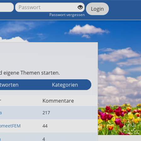
Login
Passwort vergessen
nd eigene Themen starten.
twort
en
Kategorien
r
Kommentare
a
217
tomeetFEM
44
n
4