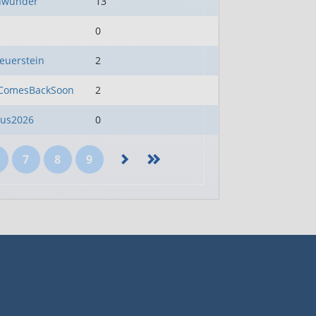
nwunder
13
0
euerstein
2
sComesBackSoon
2
us2026
0
7
8
9