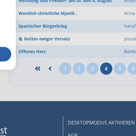
Hoffnung und Frieden* am Di. den 4. August
Rose
Westlich-christliche Mystik ,
Arina
Spanischer Bürgerkrieg
hansf
📃 Gottes ewiger Vorsatz
Jesu
Offenes Herz
Bamb
1
2
3
4
5
6
DESKTOPMODUS AKTIVIEREN
AGB