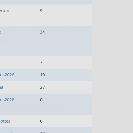
erum
9
a
34
7
us2026
10
ma
27
us2026
0
ottes
0