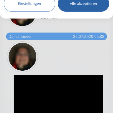
Dann meine allerherzlichsten
Einstellungen
Alle akzeptieren
Glückwünsche zum Geburtstag 🎁😍
🤗🤗!
Yeahhhhhh ......
Dancehoover
22.07.2020 05:38