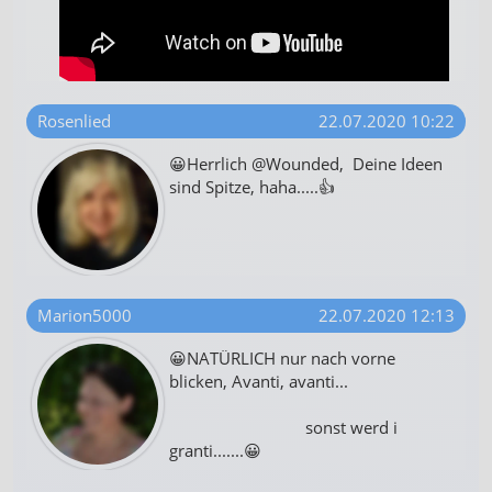
Rosenlied
22.07.2020 10:22
😀Herrlich @Wounded, Deine Ideen
sind Spitze, haha.....👍
Marion5000
22.07.2020 12:13
😀NATÜRLICH nur nach vorne
blicken, Avanti, avanti...
sonst werd i
granti.......😀