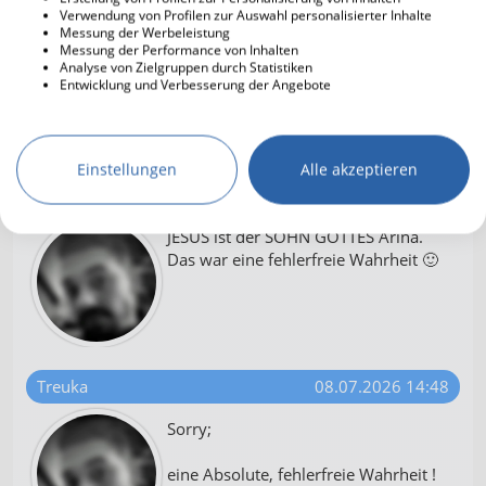
Wahrheit: Für den Menschen ist eine
Verwendung von Profilen zur Auswahl personalisierter Inhalte
absolute, fehlerfreie Wahrheit
Messung der Werbeleistung
Messung der Performance von Inhalten
unerreichbar.
Analyse von Zielgruppen durch Statistiken
Entwicklung und Verbesserung der Angebote
Sie drückt eine tiefe Demut aus und
wird auch im religiösen Kontext
verwendet
Einstellungen
Alle akzeptieren
Treuka
08.07.2026 14:47
JESUS ist der SOHN GOTTES Arina.
Das war eine fehlerfreie Wahrheit 🙂
Treuka
08.07.2026 14:48
Sorry;
eine Absolute, fehlerfreie Wahrheit !