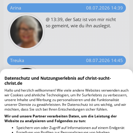
Arina
08.07.2026 14:39
@ 13:39, der Satz ist von mir nicht
so gemeint, wie du ihn auslegst.
Treuka
08.07.2026 14:45
Aber Shira, dann muss es ja so sein,
dass es GOTT bei den einen
Datenschutz und Nutzungserlebnis auf christ-sucht-
christ.de
vollbringt und bei den anderen nicht.
Aber es ist doch allen geschenkt,
Hallo und herzlich willkommen! Wie viele andere Websites verwenden auch
wir Cookies und ähnliche Technologien, um Ihr Surferlebnis zu verbessern,
doch nicht alle nehmen es an.
unsere Inhalte und Werbung zu personalisieren und die Funktionalität
unserer Dienste zu gewährleisten. Ihr Datenschutz ist uns wichtig, und wir
Wie siehst du das ?
möchten, dass Sie sich bei Ihren Entscheidungen sicher fühlen.
Wir und unsere Partner verarbeiten Daten, um die Leistung der
Website zu analysieren und Folgendes zu tun:
Arina
08.07.2026 14:46
Speichern von oder Zugriff auf Informationen auf einem Endgerät
Erstellung von Profilen zur Personalisierung von Inhalten