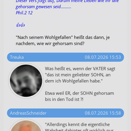
Dieser Vers folgt auf, Darum meine Lieben wie Ihr alle
gehorsam gewesen seid.........
Phil.2 12
👍👍
"Nach seinem Wohlgefallen" heißt das dann, je
nachdem, wie wir gehorsam sind?
Treuka
08.07.2026 15:53
Was heißt es, wenn der VATER sagt
"das ist mein geliebter SOHN, an
dem ich Wohlgefallen habe."
Etwa weil ER, der SOHN gehorsam
bis in den Tod ist ?!
AndreasSchneider
08.07.2026 15:58
"Allerdings kennt die eigentliche
Wahrheit dahinter oft wirklich nur