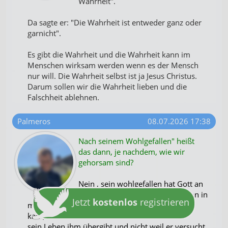
Wahrheit".
Da sagte er: "Die Wahrheit ist entweder ganz oder
garnicht".
Es gibt die Wahrheit und die Wahrheit kann im
Menschen wirksam werden wenn es der Mensch
nur will. Die Wahrheit selbst ist ja Jesus Christus.
Darum sollen wir die Wahrheit lieben und die
Falschheit ablehnen.
Palmeros
08.07.2026 17:38
Nach seinem Wohlgefallen" heißt
das dann, je nachdem, wie wir
gehorsam sind?
Nein , sein wohlgefallen hat Gott an
demjenigen der wie es auch schon in
Jetzt
kostenlos
registrieren
mehreren Kommentaren zuvor zum Ausdruck
kam, sich unter den Willen Gottes stellt und
sein Leben ihm übergibt und nicht weil er versucht