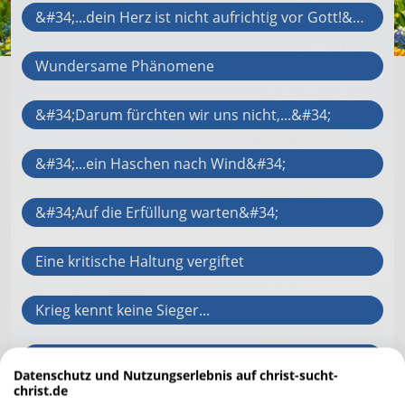
&#34;...dein Herz ist nicht aufrichtig vor Gott!&#34;
05.05.2024 07:57
Wundersame Phänomene
04.05.2024 15:39
&#34;Darum fürchten wir uns nicht,...&#34;
04.05.2024 08:25
&#34;...ein Haschen nach Wind&#34;
03.05.2024 09:19
&#34;Auf die Erfüllung warten&#34;
02.05.2024 08:48
Eine kritische Haltung vergiftet
01.05.2024 18:25
Krieg kennt keine Sieger...
30.04.2024 16:54
&#34;Bereit zu einem gemeinsamen Leben&#34;
Datenschutz und Nutzungserlebnis auf christ-sucht-
28.04.2024 15:07
christ.de