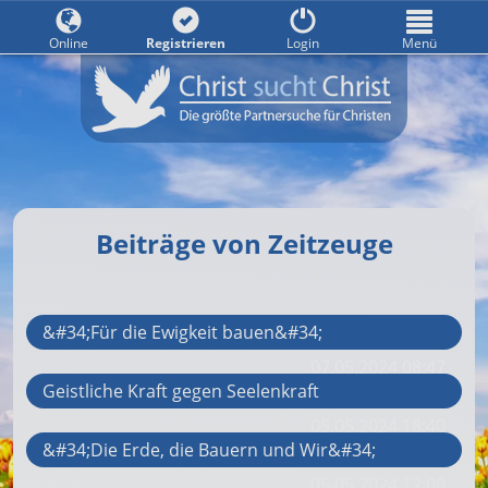
Online
Registrieren
Login
Menü
Beiträge von Zeitzeuge
&#34;Für die Ewigkeit bauen&#34;
07.05.2024 08:47
Geistliche Kraft gegen Seelenkraft
05.05.2024 18:40
&#34;Die Erde, die Bauern und Wir&#34;
05.05.2024 12:09