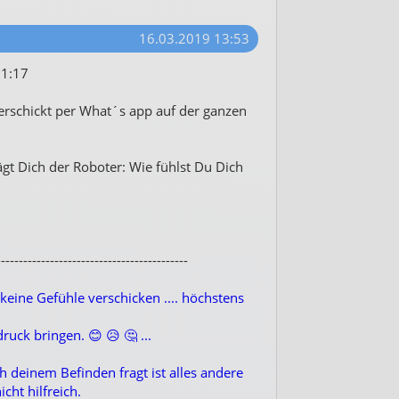
16.03.2019 13:53
11:17
rschickt per What´s app auf der ganzen
t Dich der Roboter: Wie fühlst Du Dich
-------------------------------------------
ine Gefühle verschicken .... höchstens
ck bringen. 😊 😥 🤔 ...
 deinem Befinden fragt ist alles andere
cht hilfreich.