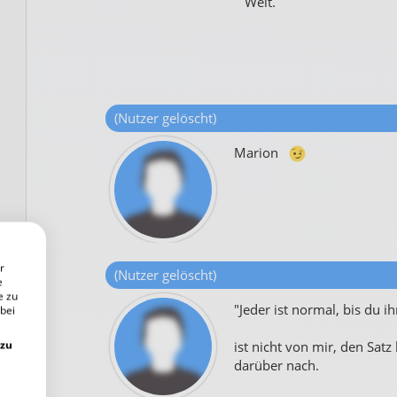
Welt.
(Nutzer gelöscht)
Marion
r
(Nutzer gelöscht)
e
e zu
"Jeder ist normal, bis du i
 bei
 zu
ist nicht von mir, den Sat
darüber nach.