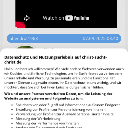
abendrot1963
07.09.2025 08:40
Dank
Begnadigungsgedicht zu Psalm
Datenschutz und Nutzungserlebnis auf christ-sucht-
108,4-5
christ.de
Hallo und herzlich willkommen! Wie viele andere Websites verwenden auch
wir Cookies und ähnliche Technologien, um Ihr Surferlebnis zu verbessern,
unsere Inhalte und Werbung zu personalisieren und die Funktionalität
unserer Dienste zu gewährleisten. Ihr Datenschutz ist uns wichtig, und wir
Ich will dir danken, HERR, unter den Völkern; ich
möchten, dass Sie sich bei Ihren Entscheidungen sicher fühlen.
will dir lobsingen unter den Leuten. Denn deine
Wir und unsere Partner verarbeiten Daten, um die Leistung der
Gnade reicht, soweit der Himmel ist, und deine
Website zu analysieren und Folgendes zu tun:
Wahrheit, soweit die Wolken gehen.
Speichern von oder Zugriff auf Informationen auf einem Endgerät
Erstellung von Profilen zur Personalisierung von Inhalten
Verwendung von Profilen zur Auswahl personalisierter Inhalte
Psalm 108,4-5 (Luther 1912)
Messung der Werbeleistung
Messung der Performance von Inhalten
Analyse von Zielgruppen durch Statistiken