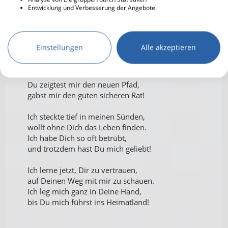
Entwicklung und Verbesserung der Angebote
Ich durfte, Herr, in vielen Jahren
Deine Barmherzigkeit erfahren.
Du hast mich stets mit Deiner Macht,
Behütet auch in tiefster Nacht!
Einstellungen
Alle akzeptieren
Wenn ich auch keinen Ausweg sah,
so warst Du mir doch immer nah.
Du zeigtest mir den neuen Pfad,
gabst mir den guten sicheren Rat!
Ich steckte tief in meinen Sünden,
wollt ohne Dich das Leben finden.
Ich habe Dich so oft betrübt,
und trotzdem hast Du mich geliebt!
Ich lerne jetzt, Dir zu vertrauen,
auf Deinen Weg mit mir zu schauen.
Ich leg mich ganz in Deine Hand,
bis Du mich führst ins Heimatland!