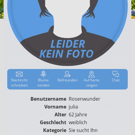
Nachricht
Blume
Befreun­den
Auf
Karte
Chat
schreiben
senden
zeigen
Benutzername
Rosenwunder
Vorname
julia
Alter
62 Jahre
Geschlecht
weiblich
Kategorie
Sie sucht Ihn