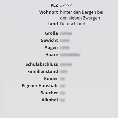
PLZ
3××××
Wohnort
hinter den Bergen bei
den sieben Zwergen
Land
Deutschland
Größe
conse
Gewicht
cons
Augen
cons
Haare
consetetu
Schulabschluss
conse
Familienstand
con
Kinder
co
Eigener Haushalt
co
Raucher
co
Alkohol
co