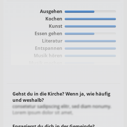
Ausgehen
Kochen
Kunst
Essen gehen
Literatur
Entspannen
Musik hören
Musik machen
Freunde treffen
Reisen
Handwerken
Sport treiben
Gehst du in die Kirche? Wenn ja, wie häufig
Kino
und weshalb?
consetetur sadipscing elitr, sed diam nonumy.
Tanzen
Lorem ipsum dolor sit amet,
Tiere
Wandern
Engagierst du dich in der Gemeinde?