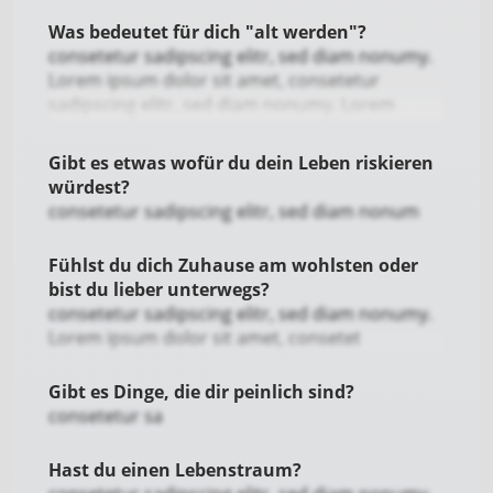
elitr, sed diam nonumy. Lorem ipsum dolor sit
Was bedeutet für dich "alt werden"?
amet, consetetur sadipscing elitr, sed diam
consetetur sadipscing elitr, sed diam nonumy.
nonumy. Lorem ipsum dolor sit amet,
Lorem ipsum dolor sit amet, consetetur
consetetur sadipscing elitr, sed diam nonumy.
sadipscing elitr, sed diam nonumy. Lorem
Lorem ipsum dolor sit amet, consetetur
ipsum dolor sit amet, consetetur sadipscing
sadipsc
elitr, sed
Gibt es etwas wofür du dein Leben riskieren
würdest?
consetetur sadipscing elitr, sed diam nonum
Fühlst du dich Zuhause am wohlsten oder
bist du lieber unterwegs?
consetetur sadipscing elitr, sed diam nonumy.
Lorem ipsum dolor sit amet, consetet
Gibt es Dinge, die dir peinlich sind?
consetetur sa
Hast du einen Lebenstraum?