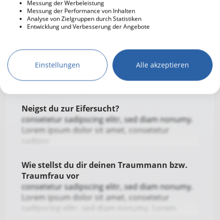
Messung der Werbeleistung
Leben?
Messung der Performance von Inhalten
consetetur sadipscing elitr, sed diam nonumy.
Analyse von Zielgruppen durch Statistiken
Lorem
Entwicklung und Verbesserung der Angebote
Bist du ein Tierfreund?
consetetur sadipscing elitr, sed diam nonumy.
Einstellungen
Alle akzeptieren
Lorem ipsum dolor sit amet, consetetur
sadipscing elitr, sed diam nonumy. Lorem
ipsum dolor sit amet, co
Neigst du zur Eifersucht?
consetetur sadipscing elitr, sed diam nonumy.
Lorem ipsum dolor sit amet, consetetur
sadipsc
Wie stellst du dir deinen Traummann bzw.
Traumfrau vor
consetetur sadipscing elitr, sed diam nonumy.
Lorem ipsum dolor sit amet, consetetur
sadipscing elitr, sed diam nonumy. Lorem
ipsum dolor sit amet, consetetur sadipscing