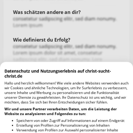
Was schätzen andere an dir?
consetetur sadipscing elitr, sed diam nonumy.
Lorem ipsum
Wie definierst du Erfolg?
consetetur sadipscing elitr, sed diam nonumy.
Lorem ipsum dolor sit amet, consetetur
sadipscing elitr, sed diam nonumy. Lore
Datenschutz und Nutzungserlebnis auf christ-sucht-
Wofür bist du besonders dankbar?
christ.de
consetetur sadipscing elitr, sed diam nonumy.
Hallo und herzlich willkommen! Wie viele andere Websites verwenden auch
Lorem ipsum dolor sit amet, consetetur
wir Cookies und ähnliche Technologien, um Ihr Surferlebnis zu verbessern,
unsere Inhalte und Werbung zu personalisieren und die Funktionalität
sadipscing elitr, sed diam nonumy. Lore
unserer Dienste zu gewährleisten. Ihr Datenschutz ist uns wichtig, und wir
möchten, dass Sie sich bei Ihren Entscheidungen sicher fühlen.
Wovor hast du Angst?
Wir und unsere Partner verarbeiten Daten, um die Leistung der
Website zu analysieren und Folgendes zu tun:
consetetur s
Speichern von oder Zugriff auf Informationen auf einem Endgerät
Erstellung von Profilen zur Personalisierung von Inhalten
Was für eine Rolle spielt Geld in deinem
Verwendung von Profilen zur Auswahl personalisierter Inhalte