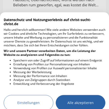
Belieben rum geworfen, egal, was kostet die Welt...
Gut dass Jesus diese Welt überwunden hat und er
Datenschutz und Nutzungserlebnis auf christ-sucht-
durch seinen heiligen Geist in uns lebt.
christ.de
Hallo und herzlich willkommen! Wie viele andere Websites verwenden auch
danke
wir Cookies und ähnliche Technologien, um Ihr Surferlebnis zu verbessern,
unsere Inhalte und Werbung zu personalisieren und die Funktionalität
unserer Dienste zu gewährleisten. Ihr Datenschutz ist uns wichtig, und wir
perlental
30.06.2025 09:20
möchten, dass Sie sich bei Ihren Entscheidungen sicher fühlen.
Wir und unsere Partner verarbeiten Daten, um die Leistung der
war am Samstag auf der Straße im
Website zu analysieren und Folgendes zu tun:
Park u hab Menschen angesprochen
Speichern von oder Zugriff auf Informationen auf einem Endgerät
und gebetet für sie und Evangelium
Erstellung von Profilen zur Personalisierung von Inhalten
erklärt, viele Muslime unterwegs
Verwendung von Profilen zur Auswahl personalisierter Inhalte
und auch da interessante Gespräche
Messung der Werbeleistung
Messung der Performance von Inhalten
gehabt und den Heiligen Geist
Analyse von Zielgruppen durch Statistiken
wirken lassen. So herrlich. Ich liebe es
Entwicklung und Verbesserung der Angebote
Das macht Freude ♥. ️
Einstellungen
Alle akzeptieren
paloma
30.06.2025 10:00