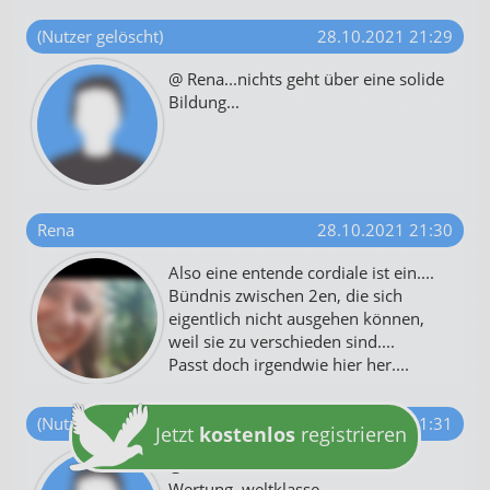
(Nutzer gelöscht)
28.10.2021 21:29
@ Rena...nichts geht über eine solide
Bildung...
Rena
28.10.2021 21:30
Also eine entende cordiale ist ein....
Bündnis zwischen 2en, die sich
eigentlich nicht ausgehen können,
weil sie zu verschieden sind....
Passt doch irgendwie hier her....
(Nutzer gelöscht)
28.10.2021 21:31
Jetzt
kostenlos
registrieren
@ Rena ...außerhalb der
Wertung..weltklasse....