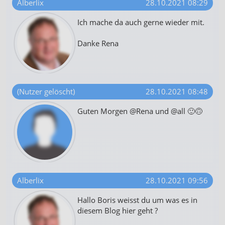
Alberlix
28.10.2021 08:29
Ich mache da auch gerne wieder mit.
Danke Rena
(Nutzer gelöscht)
28.10.2021 08:48
Guten Morgen @Rena und @all 🙂🙃
Alberlix
28.10.2021 09:56
Hallo Boris weisst du um was es in
diesem Blog hier geht ?