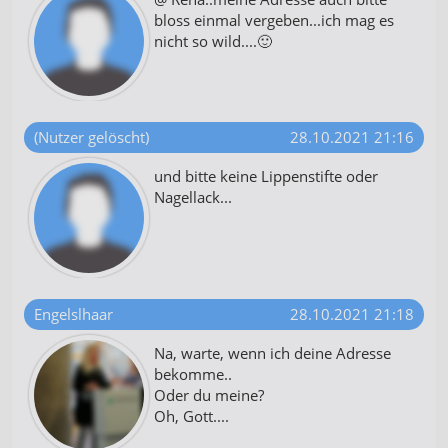
bloss einmal vergeben...ich mag es
nicht so wild....🙂
(Nutzer gelöscht)
28.10.2021 21:16
und bitte keine Lippenstifte oder
Nagellack...
Engelslhaar
28.10.2021 21:18
Na, warte, wenn ich deine Adresse
bekomme..
Oder du meine?
Oh, Gott....