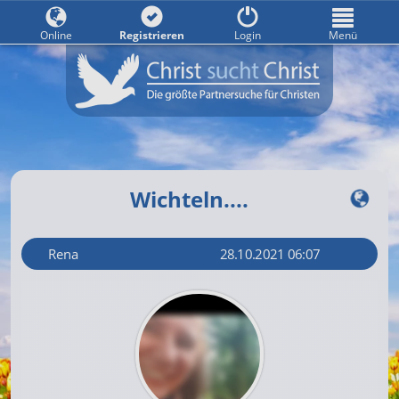
Online
Registrieren
Login
Menü
Wichteln....
Rena
28.10.2021 06:07