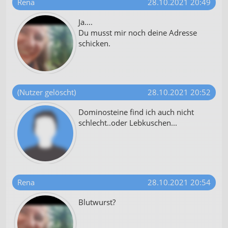
Rena
28.10.2021 20:49
Ja....
Du musst mir noch deine Adresse
schicken.
(Nutzer gelöscht)
28.10.2021 20:52
Dominosteine find ich auch nicht
schlecht..oder Lebkuschen...
Rena
28.10.2021 20:54
Blutwurst?