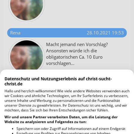
Rena
28.10.2021 19:53
Macht jemand nen Vorschlag?
Ansonsten würde ich die
obligatorischen Ca. 10 Euro
vorschlagen...
Datenschutz und Nutzungserlebnis auf christ-sucht-
christ.de
(Nutzer gelöscht)
28.10.2021 19:54
Hallo und herzlich willkommen! Wie viele andere Websites verwenden auch
wir Cookies und ähnliche Technologien, um Ihr Surferlebnis zu verbessern,
Oder 1000€ 😅😁
unsere Inhalte und Werbung zu personalisieren und die Funktionalität
unserer Dienste zu gewährleisten. Ihr Datenschutz ist uns wichtig, und wir
möchten, dass Sie sich bei Ihren Entscheidungen sicher fühlen.
Wir und unsere Partner verarbeiten Daten, um die Leistung der
Website zu analysieren und Folgendes zu tun:
Speichern von oder Zugriff auf Informationen auf einem Endgerät
Erstellung von Profilen zur Personalisierung von Inhalten