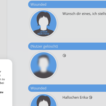
Wounded
Wünsch dir eines, ich stell
(Nutzer gelöscht)
😘
r
e
e zu
 bei
Wounded
 zu
Hallochen Erika 😘