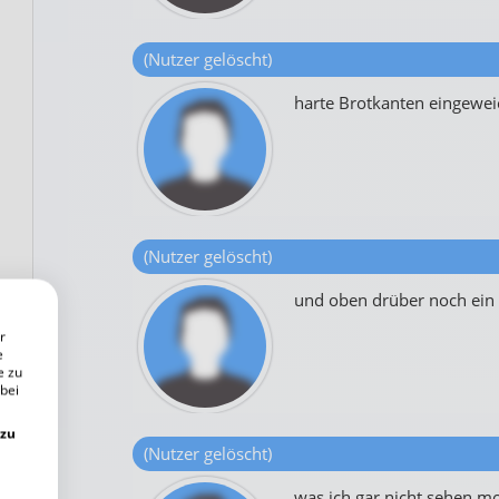
(Nutzer gelöscht)
harte Brotkanten eingeweic
(Nutzer gelöscht)
und oben drüber noch ein
r
e
e zu
 bei
 zu
(Nutzer gelöscht)
was ich gar nicht sehen m