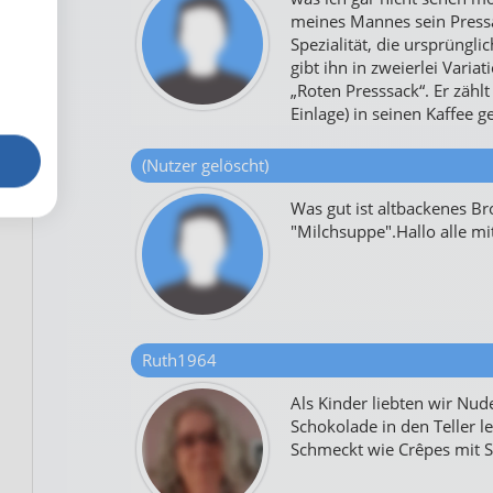
meines Mannes sein Pressac
Spezialität, die ursprüngl
gibt ihn in zweierlei Vari
„Roten Presssack“. Er zähl
Einlage) in seinen Kaffee 
(Nutzer gelöscht)
Was gut ist altbackenes Br
"Milchsuppe".Hallo alle m
Ruth1964
Als Kinder liebten wir Nud
Schokolade in den Teller l
Schmeckt wie Crêpes mit S