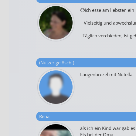
🙂Ich esse am liebsten ei
Vielseitig und abwechslu
Täglich verchieden, ist g
(Nutzer gelöscht)
Laugenbrezel mit Nutella
Rena
als ich ein Kind war gab e
Eis bei der Oma.