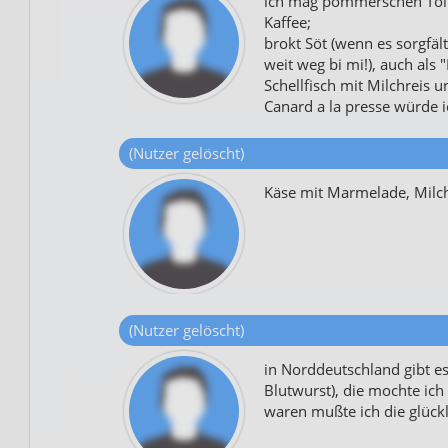
ich mag pommerschen Tolla
Kaffee;
brokt Söt (wenn es sorgfälti
weit weg bi mi!), auch al
Schellfisch mit Milchreis u
Canard a la presse würde 
(Nutzer gelöscht)
Käse mit Marmelade, Milch
(Nutzer gelöscht)
in Norddeutschland gibt es
Blutwurst), die mochte ich 
waren mußte ich die glück