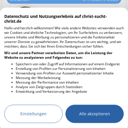
Na dann pass auf beim Benutzen der
Rolltreppe am Marienplatz - das geht
Datenschutz und Nutzungserlebnis auf christ-sucht-
christ.de
da nämlich ein wenig anders...😉😂
Hallo und herzlich willkommen! Wie viele andere Websites verwenden auch
wir Cookies und ähnliche Technologien, um Ihr Surferlebnis zu verbessern,
unsere Inhalte und Werbung zu personalisieren und die Funktionalität
unserer Dienste zu gewährleisten. Ihr Datenschutz ist uns wichtig, und wir
möchten, dass Sie sich bei Ihren Entscheidungen sicher fühlen.
(Nutzer gelöscht)
01.10.2019 20:42
Wir und unsere Partner verarbeiten Daten, um die Leistung der
Website zu analysieren und Folgendes zu tun:
99 Jahre - das ist ja toll! Dann
Speichern von oder Zugriff auf Informationen auf einem Endgerät
wünsche ich dir von ganzem Herzen,
Erstellung von Profilen zur Personalisierung von Inhalten
dass deine Oma die 100 noch
Verwendung von Profilen zur Auswahl personalisierter Inhalte
Messung der Werbeleistung
vollmachen darf. Und dass du vieles
Messung der Performance von Inhalten
von deiner Einkehrwoche mit in den
Analyse von Zielgruppen durch Statistiken
Alltag nehmen kannst, liebe @ Rena.
Entwicklung und Verbesserung der Angebote
Und dir, lieber @ Power, eine gute Reise, und wenn
es nach München geht, grüß uns die liebe DLP!
Einstellungen
Alle akzeptieren
(Nutzer gelöscht)
01.10.2019 21:21