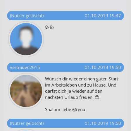
(Nutzer gelöscht)
01.10.2019 19:47
🥳👍
vertrauen2015
01.10.2019 19:50
Wünsch dir wieder einen guten Start
im Arbeitsleben und zu Hause. Und
darfst dich ja wieder auf den
nächsten Urlaub freuen. 😉
Shalom liebe @rena
(Nutzer gelöscht)
01.10.2019 19:50