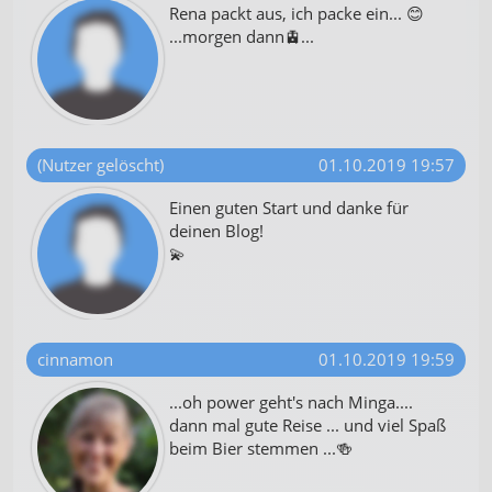
Rena packt aus, ich packe ein... 😊
...morgen dann🚊...
(Nutzer gelöscht)
01.10.2019 19:57
Einen guten Start und danke für
deinen Blog!
💫
cinnamon
01.10.2019 19:59
...oh power geht's nach Minga....
dann mal gute Reise ... und viel Spaß
beim Bier stemmen ...🍻