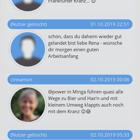
Frankfurter Kranz... 😉
(Nutzer gelöscht)
01.10.2019 22:51
schön, dass du daheim wieder gut
gelandet bist liebe Rena - wünsche
dir morgen einen guten
Arbeitsanfang
cinnamon
02.10.2019 00:06
@power in Minga führen quasi alle
Wege zu Bier und Hax‘n und mit
kleinem Umweg klappts auch noch
mit dem Kranz 😉😅
(Nutzer gelöscht)
02.10.2019 05:33