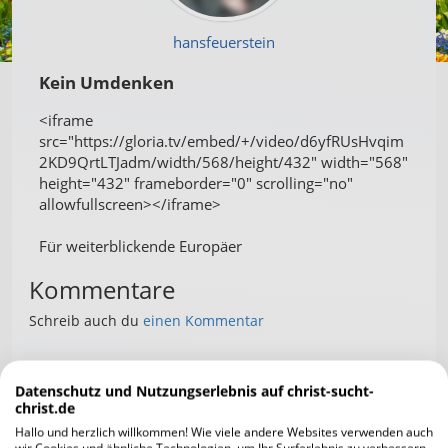
hansfeuerstein
Kein Umdenken
<iframe
src="https://gloria.tv/embed/+/video/d6yfRUsHvqim
2KD9QrtLTJadm/width/568/height/432" width="568"
height="432" frameborder="0" scrolling="no"
allowfullscreen></iframe>
Für weiterblickende Europäer
Kommentare
Schreib auch du
einen Kommentar
vertrauen2015
02.07.2016 13:34
Datenschutz und Nutzungserlebnis auf christ-sucht-
christ.de
Ja die Menschheit lernt selten aus
Hallo und herzlich willkommen! Wie viele andere Websites verwenden auch
ihren Fehlern.
wir Cookies und ähnliche Technologien, um Ihr Surferlebnis zu verbessern,