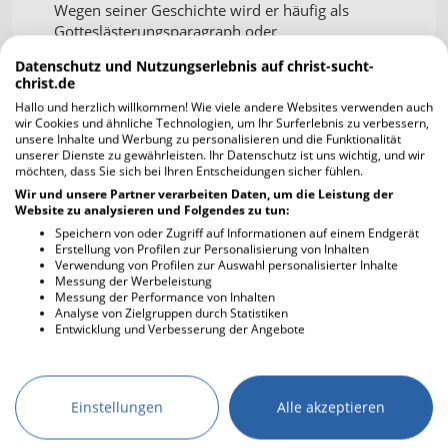
Wegen seiner Geschichte wird er häufig als
Gotteslästerungsparagraph oder
Blasphemieparagraph bezeichnet.
Datenschutz und Nutzungserlebnis auf christ-sucht-
christ.de
§161 bedroht denjenigen mit Strafe, der unter
Hallo und herzlich willkommen! Wie viele andere Websites verwenden auch
anderem in öffentlichen Äußerungen „Gott lästert“
wir Cookies und ähnliche Technologien, um Ihr Surferlebnis zu verbessern,
und dadurch ein Ärgernis gibt.
unsere Inhalte und Werbung zu personalisieren und die Funktionalität
unserer Dienste zu gewährleisten. Ihr Datenschutz ist uns wichtig, und wir
möchten, dass Sie sich bei Ihren Entscheidungen sicher fühlen.
Misio
18.11.2012 21:48
Wir und unsere Partner verarbeiten Daten, um die Leistung der
Website zu analysieren und Folgendes zu tun:
400 Leute haben allein auf der Seite
Speichern von oder Zugriff auf Informationen auf einem Endgerät
vom Kai
Erstellung von Profilen zur Personalisierung von Inhalten
Verwendung von Profilen zur Auswahl personalisierter Inhalte
Messung der Werbeleistung
schon unterschrieben . . .
Messung der Performance von Inhalten
Analyse von Zielgruppen durch Statistiken
wie viele insgesamt etwas
Entwicklung und Verbesserung der Angebote
unternehmen weiß ich nicht und ist für mich auch
nicht entscheidend . . . Christen, - wirkliche
NACHFOLGER JESU waren schon immer eine
Einstellungen
Alle akzeptieren
Minderheit . . .