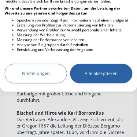
möchten, dass Sie sich bei Ihren Entscheidungen sicher fühlen.
der zukünftige Heilige 1625 geboren wurde –
Wir und unsere Partner verarbeiten Daten, um die Leistung der
schickt ihn 1643 zusammen mit dem
Website zu analysieren und Folgendes zu tun:
venezianischen Botschafter Alvise Contarini nach
Speichern von oder Zugriff auf Informationen auf einem Endgerät
Münster in Deutschland, wo der Westfälische
Erstellung von Profilen zur Personalisierung von Inhalten
Friede vorbereitet wird, der den blutigen
Verwendung von Profilen zur Auswahl personalisierter Inhalte
Messung der Werbeleistung
Dreißigjährigen Krieg beenden soll. Dort kommt es
Messung der Performance von Inhalten
zu einer entscheidenden Begegnung für Gregors
Analyse von Zielgruppen durch Statistiken
Leben: Er trifft Kardinal Fabio Chigi, den späteren
Entwicklung und Verbesserung der Angebote
Papst Alexander VII.
Nach seinem Studium in Padua wird Gregor mit 30
Einstellungen
Alle akzeptieren
Jahren Priester. Alexander VII. ruft ihn nach Rom
und betraut ihn beim Ausbruch der Pest mit der
Koordination der Krankenhilfe, die Gregor
Barbarigo mit großer Liebe und Hingabe
durchführt.
Bischof und Hirte wie Karl Borromäus
Das Vertrauen Alexanders VII. zeigt sich erneut, als
er Gregor 1657 die Leitung der Diözese Bergamo
überträgt. Jahre später, 1664, wird ihm die Diözese