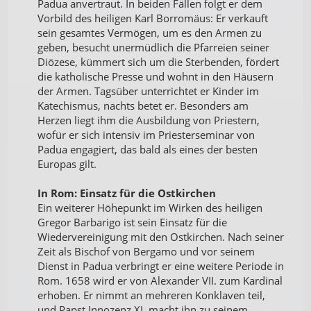
Padua anvertraut. In beiden Fällen folgt er dem
Vorbild des heiligen Karl Borromäus: Er verkauft
sein gesamtes Vermögen, um es den Armen zu
geben, besucht unermüdlich die Pfarreien seiner
Diözese, kümmert sich um die Sterbenden, fördert
die katholische Presse und wohnt in den Häusern
der Armen. Tagsüber unterrichtet er Kinder im
Katechismus, nachts betet er. Besonders am
Herzen liegt ihm die Ausbildung von Priestern,
wofür er sich intensiv im Priesterseminar von
Padua engagiert, das bald als eines der besten
Europas gilt.
In Rom: Einsatz für die Ostkirchen
Ein weiterer Höhepunkt im Wirken des heiligen
Gregor Barbarigo ist sein Einsatz für die
Wiedervereinigung mit den Ostkirchen. Nach seiner
Zeit als Bischof von Bergamo und vor seinem
Dienst in Padua verbringt er eine weitere Periode in
Rom. 1658 wird er von Alexander VII. zum Kardinal
erhoben. Er nimmt an mehreren Konklaven teil,
und Papst Innozenz XI. macht ihn zu seinem