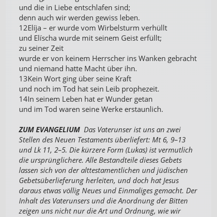
und die in Liebe entschlafen sind;
denn auch wir werden gewiss leben.
12Elíja – er wurde vom Wirbelsturm verhüllt
und Elíscha wurde mit seinem Geist erfüllt;
zu seiner Zeit
wurde er von keinem Herrscher ins Wanken gebracht
und niemand hatte Macht über ihn.
13Kein Wort ging über seine Kraft
und noch im Tod hat sein Leib prophezeit.
14In seinem Leben hat er Wunder getan
und im Tod waren seine Werke erstaunlich.
ZUM EVANGELIUM
Das Vaterunser ist uns an zwei
Stellen des Neuen Testaments überliefert: Mt 6, 9–13
und Lk 11, 2–5. Die kürzere Form (Lukas) ist vermutlich
die ursprünglichere. Alle Bestandteile dieses Gebets
lassen sich von der alttestamentlichen und jüdischen
Gebetsüberlieferung herleiten, und doch hat Jesus
daraus etwas völlig Neues und Einmaliges gemacht. Der
Inhalt des Vaterunsers und die Anordnung der Bitten
zeigen uns nicht nur die Art und Ordnung, wie wir