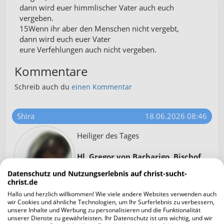
dann wird euer himmlischer Vater auch euch
vergeben.
15Wenn ihr aber den Menschen nicht vergebt,
dann wird euch euer Vater
eure Verfehlungen auch nicht vergeben.
Kommentare
Schreib auch du
einen Kommentar
Shira
18.06.2026 08:46
Heiliger des Tages
Hl. Gregor von Barbarigo, Bischof
von Bergamo und Padua,
Datenschutz und Nutzungserlebnis auf christ-sucht-
Kardinal
christ.de
Hallo und herzlich willkommen! Wie viele andere Websites verwenden auch
Gregor Barbarigo erfährt früh Leid, als er mit nur
wir Cookies und ähnliche Technologien, um Ihr Surferlebnis zu verbessern,
zwei Jahren seine Mutter durch die Pest verliert.
unsere Inhalte und Werbung zu personalisieren und die Funktionalität
unserer Dienste zu gewährleisten. Ihr Datenschutz ist uns wichtig, und wir
Sein Vater, ein Senator der Republik Venedig – wo