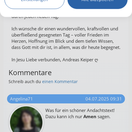
nicht verloren.
Gott steht über deiner Angst – und Er geht mit dir
durch jeden neuen Tag.
Ich wünsche dir einen wundervollen, kraftvollen und
überfließend gesegneten Tag – voller Frieden im
Herzen, Hoffnung im Blick und dem tiefen Wissen,
dass Gott mit dir ist, in allem, was dir heute begegnet.
In Jesu Liebe verbunden, Andreas Keiper ღ
Kommentare
Schreib auch du
einen Kommentar
Angelina71
04.07.2025 09:31
Was für ein schöner Andachtstext!
Dazu kann ich nur
Amen
sagen.