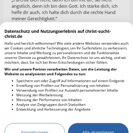
ängstlich, denn ich bin dein Gott. Ich stärke dich, ich
helfe dir auch, ich halte dich durch die rechte Hand
meiner Gerechtigkeit.“
Das ist seine Zusage. Nicht, dass du nie Angst haben
Datenschutz und Nutzungserlebnis auf christ-sucht-
christ.de
wirst – sondern dass du in der Angst nie alleine bist.
Hallo und herzlich willkommen! Wie viele andere Websites verwenden auch
wir Cookies und ähnliche Technologien, um Ihr Surferlebnis zu verbessern,
Gott verlässt dich nicht, wenn dein Glaube schwach
unsere Inhalte und Werbung zu personalisieren und die Funktionalität
ist. Er bleibt, wenn du zweifelst. Er trägt dich, wenn
unserer Dienste zu gewährleisten. Ihr Datenschutz ist uns wichtig, und wir
du selbst nicht mehr weitergehen kannst. Und
möchten, dass Sie sich bei Ihren Entscheidungen sicher fühlen.
manchmal – so wie bei Hiob – sehen wir erst im
Wir und unsere Partner verarbeiten Daten, um die Leistung der
Website zu analysieren und Folgendes zu tun:
Rückblick, dass Gott uns durch die schwerste Zeit
hindurchgetragen hat.
Speichern von oder Zugriff auf Informationen auf einem Endgerät
Erstellung von Profilen zur Personalisierung von Inhalten
Verwendung von Profilen zur Auswahl personalisierter Inhalte
Darum: Auch wenn alles in dir schreit, auch wenn du
Messung der Werbeleistung
die Kontrolle verlierst und nichts mehr verstehst –
Messung der Performance von Inhalten
Analyse von Zielgruppen durch Statistiken
Gott hält dich fest. Deine Angst hat nicht das letzte
Entwicklung und Verbesserung der Angebote
Wort. Gott hat es. Und Sein Wort ist Trost, Hoffnung
und Leben.
Du bist nicht allein. Du bist nicht vergessen. Du bist
Einstellungen
Alle akzeptieren