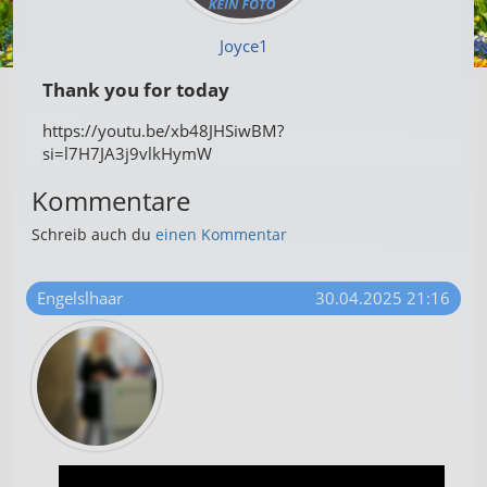
Joyce1
Thank you for today
https://youtu.be/xb48JHSiwBM?
si=l7H7JA3j9vlkHymW
Kommentare
Schreib auch du
einen Kommentar
Engelslhaar
30.04.2025 21:16