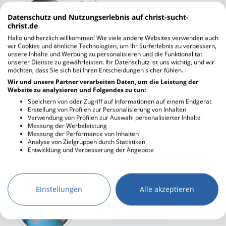
🙂💝👍
Datenschutz und Nutzungserlebnis auf christ-sucht-
christ.de
Hallo und herzlich willkommen! Wie viele andere Websites verwenden auch
wir Cookies und ähnliche Technologien, um Ihr Surferlebnis zu verbessern,
unsere Inhalte und Werbung zu personalisieren und die Funktionalität
unserer Dienste zu gewährleisten. Ihr Datenschutz ist uns wichtig, und wir
möchten, dass Sie sich bei Ihren Entscheidungen sicher fühlen.
Lavendeltee
30.04.2025 21:25
Wir und unsere Partner verarbeiten Daten, um die Leistung der
Website zu analysieren und Folgendes zu tun:
🙂🕊❤👌
Speichern von oder Zugriff auf Informationen auf einem Endgerät
Erstellung von Profilen zur Personalisierung von Inhalten
Verwendung von Profilen zur Auswahl personalisierter Inhalte
Messung der Werbeleistung
Messung der Performance von Inhalten
Analyse von Zielgruppen durch Statistiken
Entwicklung und Verbesserung der Angebote
paloma
01.05.2025 09:27
Teach me how to live
Einstellungen
Alle akzeptieren
teach me how to love
You more
🌊🌊🌊🦢🌊🌊🦢🌊