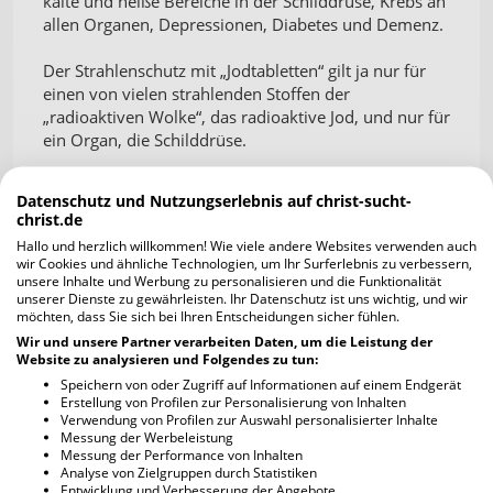
kalte und heiße Bereiche in der Schilddrüse, Krebs an
allen Organen, Depressionen, Diabetes und Demenz.
Der Strahlenschutz mit „Jodtabletten“ gilt ja nur für
einen von vielen strahlenden Stoffen der
„radioaktiven Wolke“, das radioaktive Jod, und nur für
ein Organ, die Schilddrüse.
Die anderen strahlenden Stoffe wie Cäsium – 134
Datenschutz und Nutzungserlebnis auf christ-sucht-
und Cäsium - 137, Strontium und Plutonium
christ.de
verstrahlen natürlich zusammen mit dem
Hallo und herzlich willkommen! Wie viele andere Websites verwenden auch
radioaktiven Jod, das ja nur die Schilddrüse, aber
wir Cookies und ähnliche Technologien, um Ihr Surferlebnis zu verbessern,
nicht die anderen Organe schützen soll, den ganzen
unsere Inhalte und Werbung zu personalisieren und die Funktionalität
unserer Dienste zu gewährleisten. Ihr Datenschutz ist uns wichtig, und wir
Körper, also auch die Schilddrüse.
möchten, dass Sie sich bei Ihren Entscheidungen sicher fühlen.
Wir und unsere Partner verarbeiten Daten, um die Leistung der
Jodtabletten sind hauptsächlich ein
Website zu analysieren und Folgendes zu tun:
Beruhigungsmittel mit unschönen
Speichern von oder Zugriff auf Informationen auf einem Endgerät
Nebenwirkungen.
Erstellung von Profilen zur Personalisierung von Inhalten
Verwendung von Profilen zur Auswahl personalisierter Inhalte
Messung der Werbeleistung
Messung der Performance von Inhalten
Analyse von Zielgruppen durch Statistiken
Kommentare
Entwicklung und Verbesserung der Angebote