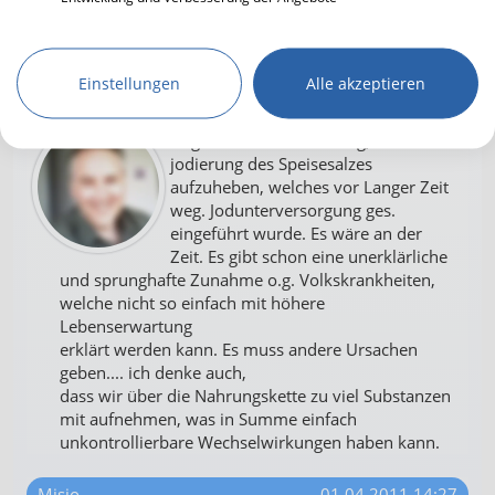
Schreib auch du
einen Kommentar
Einstellungen
Alle akzeptieren
hansfeuerstein
31.03.2011 01:26
Es gibt auch die Foderung, die
jodierung des Speisesalzes
aufzuheben, welches vor Langer Zeit
weg. Jodunterversorgung ges.
eingeführt wurde. Es wäre an der
Zeit. Es gibt schon eine unerklärliche
und sprunghafte Zunahme o.g. Volkskrankheiten,
welche nicht so einfach mit höhere
Lebenserwartung
erklärt werden kann. Es muss andere Ursachen
geben.... ich denke auch,
dass wir über die Nahrungskette zu viel Substanzen
mit aufnehmen, was in Summe einfach
unkontrollierbare Wechselwirkungen haben kann.
Misio
01.04.2011 14:27