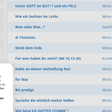
Unser GOTT ist GUT ! ! und ein FELS
Misio
Wie ein Sechser im Lotto
Misio
Wen oder Was...?
hansf
@ Christian,
Misio
Wohl dem Volk,
Misio
Für wen haltet ihr mich? (Mt 15,13-20)
Kumm
Halte an deiner Verheißung fest
Misio
r
für Maz
Misio
e
e zu
 bei
BH predigt
Misio
 zu
Sprüche die wirklich weiter helfen
Misio
Wie höre ich GOTTES STIMME ?
Misio