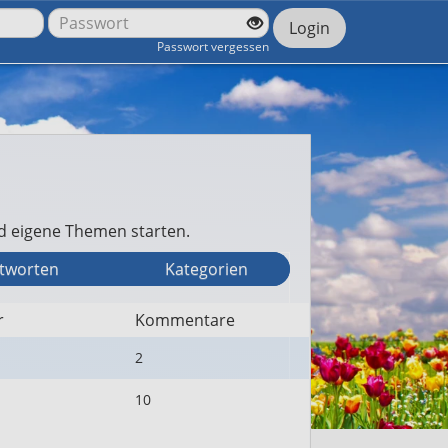
Login
Passwort vergessen
nd eigene Themen starten.
twort
en
Kategorien
r
Kommentare
2
10