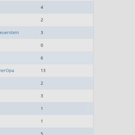
4
2
euerstein
3
0
6
erOpa
13
2
3
1
1
5