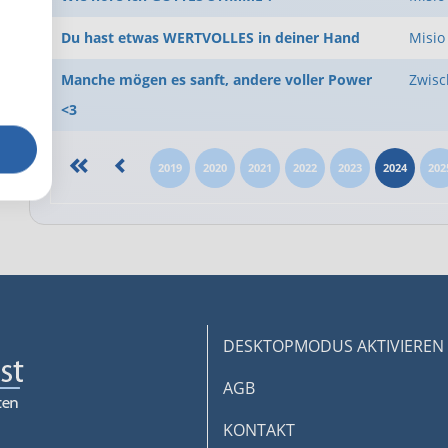
Du hast etwas WERTVOLLES in deiner Hand
Misio
Manche mögen es sanft, andere voller Power
Zwisc
<3
2019
2020
2021
2022
2023
2024
202
DESKTOPMODUS AKTIVIEREN
AGB
KONTAKT