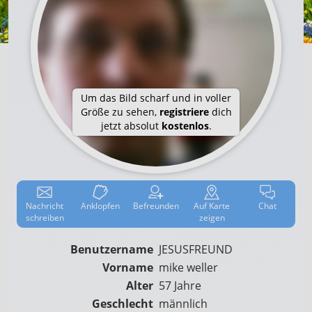
Um das Bild scharf und in voller
Größe zu sehen,
registriere
dich
jetzt absolut
kostenlos
.
Nachricht
Anklop­fen
Befreun­den
Auf
Karte
Chat
schreiben
zeigen
Benutzername
JESUSFREUND
Vorname
mike weller
Alter
57 Jahre
Geschlecht
männlich