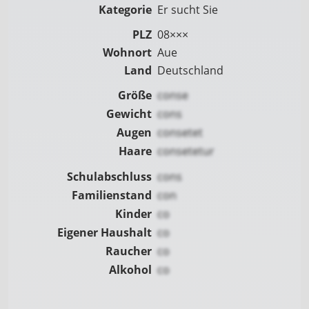
Kategorie
Er sucht Sie
PLZ
08×××
Wohnort
Aue
Land
Deutschland
Größe
conse
Gewicht
cons
Augen
consetet
Haare
consetetur
Schulabschluss
cons
Familienstand
con
Kinder
co
Eigener Haushalt
co
Raucher
co
Alkohol
co