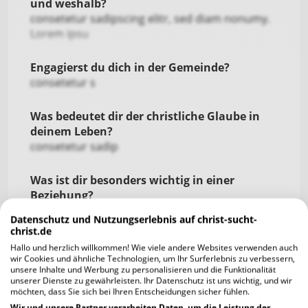
und weshalb?
consetetur sadipscing elitr, sed diam nonumy.
Lorem ipsu
Engagierst du dich in der Gemeinde?
consetetur s
Was bedeutet dir der christliche Glaube in
deinem Leben?
consetetur sadip
Was ist dir besonders wichtig in einer
Beziehung?
consetetur sadipscing elitr, sed diam
Datenschutz und Nutzungserlebnis auf christ-sucht-
christ.de
Worüber kannst du lachen?
Hallo und herzlich willkommen! Wie viele andere Websites verwenden auch
consetetur
wir Cookies und ähnliche Technologien, um Ihr Surferlebnis zu verbessern,
unsere Inhalte und Werbung zu personalisieren und die Funktionalität
unserer Dienste zu gewährleisten. Ihr Datenschutz ist uns wichtig, und wir
Was bedeuten dir deine Freunde?
möchten, dass Sie sich bei Ihren Entscheidungen sicher fühlen.
Wir und unsere Partner verarbeiten Daten, um die Leistung der