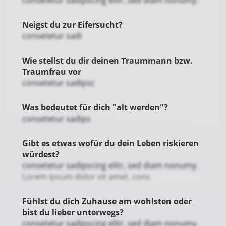
consetetur sadipscing elitr, sed diam nonumy.
Neigst du zur Eifersucht?
consetetur sadi
Wie stellst du dir deinen Traummann bzw.
Traumfrau vor
consetetur sadipsc
Was bedeutet für dich "alt werden"?
consetetur sadips
Gibt es etwas wofür du dein Leben riskieren
würdest?
consetetur sadipscing elitr, sed diam nonumy.
Lorem ipsum dolor sit amet, cons
Fühlst du dich Zuhause am wohlsten oder
bist du lieber unterwegs?
consetetur sadipscing elitr, sed diam nonumy.