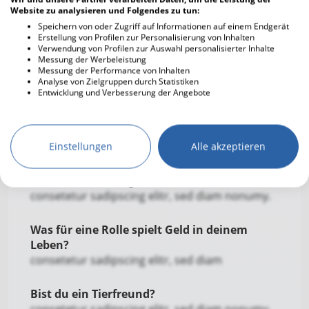
consetetur sadipscing elitr, sed diam nonumy
Website zu analysieren und Folgendes zu tun:
Speichern von oder Zugriff auf Informationen auf einem Endgerät
Was schätzen andere an dir?
Erstellung von Profilen zur Personalisierung von Inhalten
consetetu
Verwendung von Profilen zur Auswahl personalisierter Inhalte
Messung der Werbeleistung
Messung der Performance von Inhalten
Wie definierst du Erfolg?
Analyse von Zielgruppen durch Statistiken
Entwicklung und Verbesserung der Angebote
consetetur sadipscing elitr
Wofür bist du besonders dankbar?
consetetur sadipsc
Einstellungen
Alle akzeptieren
Wovor hast du Angst?
consetetur sadipscing elitr, sed diam nonumy.
Was für eine Rolle spielt Geld in deinem
Leben?
consetetur sadipscing elitr, sed diam
Bist du ein Tierfreund?