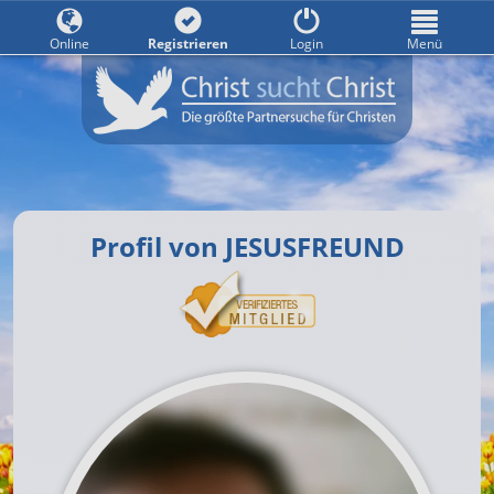
Online
Registrieren
Login
Menü
Profil von JESUSFREUND