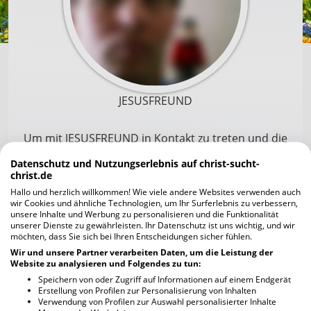
JESUSFREUND
Um mit JESUSFREUND in Kontakt zu treten und die
Profilfotos scharf zu sehen, musst du dich zuerst
Datenschutz und Nutzungserlebnis auf christ-sucht-
registrieren. Die Anmeldung geht schnell und ist
christ.de
unverbindlich und kostenlos.
Hallo und herzlich willkommen! Wie viele andere Websites verwenden auch
wir Cookies und ähnliche Technologien, um Ihr Surferlebnis zu verbessern,
unsere Inhalte und Werbung zu personalisieren und die Funktionalität
unserer Dienste zu gewährleisten. Ihr Datenschutz ist uns wichtig, und wir
Jetzt kostenlos registrieren
möchten, dass Sie sich bei Ihren Entscheidungen sicher fühlen.
Wir und unsere Partner verarbeiten Daten, um die Leistung der
Website zu analysieren und Folgendes zu tun:
Ich habe bereits einen Account
Speichern von oder Zugriff auf Informationen auf einem Endgerät
Erstellung von Profilen zur Personalisierung von Inhalten
Verwendung von Profilen zur Auswahl personalisierter Inhalte