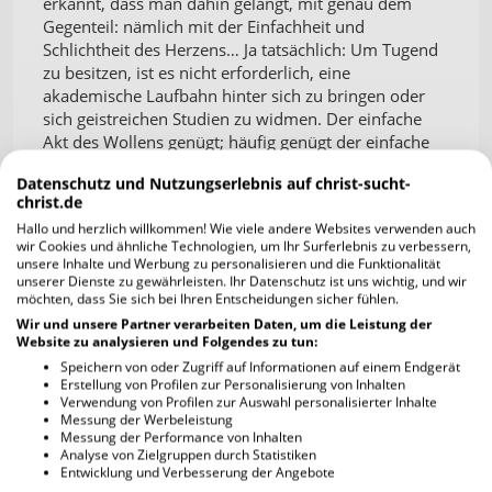
erkannt, dass man dahin gelangt, mit genau dem
Gegenteil: nämlich mit der Einfachheit und
Schlichtheit des Herzens… Ja tatsächlich: Um Tugend
zu besitzen, ist es nicht erforderlich, eine
akademische Laufbahn hinter sich zu bringen oder
sich geistreichen Studien zu widmen. Der einfache
Akt des Wollens genügt; häufig genügt der einfache
Wille dazu. Warum wohl besitzen wir manchmal
Datenschutz und Nutzungserlebnis auf christ-sucht-
keine Tugend? Weil wir nicht einfach sind, weil unsere
christ.de
Wünsche zu kompliziert sind, weil unser schwacher
Hallo und herzlich willkommen! Wie viele andere Websites verwenden auch
Wille – der sich vom Angenehmen, Bequemen,
wir Cookies und ähnliche Technologien, um Ihr Surferlebnis zu verbessern,
Unnötigen und oft von den Leidenschaften leiten
unsere Inhalte und Werbung zu personalisieren und die Funktionalität
lässt – uns alles, was wir wollen, schwer macht…
unserer Dienste zu gewährleisten. Ihr Datenschutz ist uns wichtig, und wir
möchten, dass Sie sich bei Ihren Entscheidungen sicher fühlen.
Wenn wir wollten, könnten wir heilig sein; es ist viel
Wir und unsere Partner verarbeiten Daten, um die Leistung der
schwieriger, Ingenieur zu werden, als heilig zu sein.
Website zu analysieren und Folgendes zu tun:
Speichern von oder Zugriff auf Informationen auf einem Endgerät
Erstellung von Profilen zur Personalisierung von Inhalten
Verwendung von Profilen zur Auswahl personalisierter Inhalte
Rafael Arnáiz Barón
Messung der Werbeleistung
Messung der Performance von Inhalten
„Weil sie sich nicht bekehrt hatten
Analyse von Zielgruppen durch Statistiken
Geistliche Schriften, 25.01.1937
Entwicklung und Verbesserung der Angebote