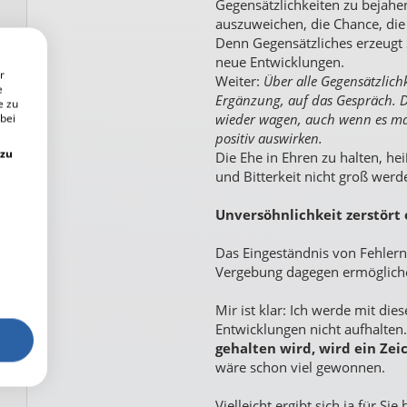
Gegensätzlichkeiten zu bejahen
auszuweichen, die Chance, die 
Denn Gegensätzliches erzeugt
neue Entwicklungen.
r
Weiter:
Über alle Gegensätzlich
e
Ergänzung, auf das Gespräch. 
e zu
 bei
wieder wagen, auch wenn es ma
positiv auswirken.
 zu
Die Ehe in Ehren zu halten, he
und Bitterkeit nicht groß werd
Unversöhnlichkeit zerstört 
Das Eingeständnis von Fehlern
Vergebung dagegen ermöglich
Mir ist klar: Ich werde mit di
Entwicklungen nicht aufhalten
gehalten wird, wird ein Zei
wäre schon viel gewonnen.
Vielleicht ergibt sich ja für S