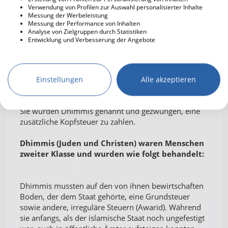
Vergangenheit an.
Verwendung von Profilen zur Auswahl personalisierter Inhalte
Messung der Werbeleistung
Messung der Performance von Inhalten
Analyse von Zielgruppen durch Statistiken
Die Schriftbesitzer nahmen jedoch weiterhin eine
Entwicklung und Verbesserung der Angebote
Sonderstellung ein.
Sie wurden nicht gezwungen, den Islam anzunehmen,
obwohl sie sich seiner Herrschaft unterwerfen
Einstellungen
Alle akzeptieren
mussten.
Sie wurden Dhimmis genannt und gezwungen, eine
zusätzliche Kopfsteuer zu zahlen.
Dhimmis (Juden und Christen) waren Menschen
zweiter Klasse und wurden wie folgt behandelt:
Dhimmis mussten auf den von ihnen bewirtschaften
Boden, der dem Staat gehörte, eine Grundsteuer
sowie andere, irreguläre Steuern (Awarid). Während
sie anfangs, als der islamische Staat noch ungefestigt