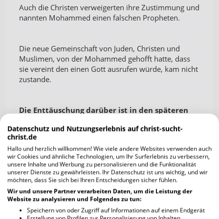
Auch die Christen verweigerten ihre Zustimmung und
nannten Mohammed einen falschen Propheten.
Die neue Gemeinschaft von Juden, Christen und
Muslimen, von der Mohammed gehofft hatte, dass
sie vereint den einen Gott ausrufen würde, kam nicht
zustande.
Die Enttäuschung darüber ist in den späteren
Texten des Korans deutlich erkennbar.
Datenschutz und Nutzungserlebnis auf christ-sucht-
christ.de
Hallo und herzlich willkommen! Wie viele andere Websites verwenden auch
Die anfängliche religiöse Toleranz gegenüber
wir Cookies und ähnliche Technologien, um Ihr Surferlebnis zu verbessern,
Andersgläubige wandte sich später in
offene
unsere Inhalte und Werbung zu personalisieren und die Funktionalität
Feindschaft. Die Suren 9,1ff und 48,16 zeigen
unserer Dienste zu gewährleisten. Ihr Datenschutz ist uns wichtig, und wir
möchten, dass Sie sich bei Ihren Entscheidungen sicher fühlen.
klar, dass der Kampf gegen die Heiden begonnen
Wir und unsere Partner verarbeiten Daten, um die Leistung der
hatte. Es gab nur die Wahl zwischen
Website zu analysieren und Folgendes zu tun:
Unterwerfung oder Tod. Die Religionsfreiheit,
Speichern von oder Zugriff auf Informationen auf einem Endgerät
die in Sure 2,256 gewährt wird, gehörte der
Erstellung von Profilen zur Personalisierung von Inhalten