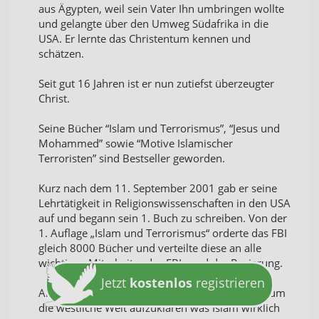
aus Ägypten, weil sein Vater Ihn umbringen wollte
und gelangte über den Umweg Südafrika in die
USA. Er lernte das Christentum kennen und
schätzen.
Seit gut 16 Jahren ist er nun zutiefst überzeugter
Christ.
Seine Bücher “Islam und Terrorismus”, “Jesus und
Mohammed” sowie “Motive Islamischer
Terroristen” sind Bestseller geworden.
Kurz nach dem 11. September 2001 gab er seine
Lehrtätigkeit in Religionswissenschaften in den USA
auf und begann sein 1. Buch zu schreiben. Von der
1. Auflage „Islam und Terrorismus“ orderte das FBI
gleich 8000 Bücher und verteilte diese an alle
wichtigen Mitarbeiter des FBIs und der Regierung.
Jetzt
kostenlos
registrieren
Alsbald begann Dr. Gabriel mit Vortragsreisen, um
die westliche Welt aufzuklären was Islam wirklich