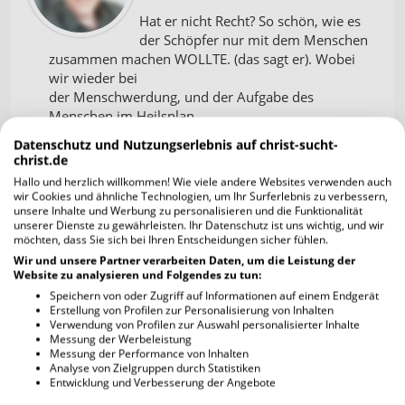
Hat er nicht Recht? So schön, wie es
der Schöpfer nur mit dem Menschen
zusammen machen WOLLTE. (das sagt er). Wobei
wir wieder bei
der Menschwerdung, und der Aufgabe des
Menschen im Heilsplan
Gottes wären. Nämlich seinem Ja.....
Datenschutz und Nutzungserlebnis auf christ-sucht-
christ.de
Vater ist derjenige, der uns und liebevoll gut zum
Hallo und herzlich willkommen! Wie viele andere Websites verwenden auch
Schöpfer führt...,
wir Cookies und ähnliche Technologien, um Ihr Surferlebnis zu verbessern,
nicht nur unser leiblicher
unsere Inhalte und Werbung zu personalisieren und die Funktionalität
unserer Dienste zu gewährleisten. Ihr Datenschutz ist uns wichtig, und wir
möchten, dass Sie sich bei Ihren Entscheidungen sicher fühlen.
Man merkt halt sofort, wenn Menschen sich
Wir und unsere Partner verarbeiten Daten, um die Leistung der
mögen, oder ablehnen.
Website zu analysieren und Folgendes zu tun:
Wenn Menschen sich ablehnen, hat alles keinen
Speichern von oder Zugriff auf Informationen auf einem Endgerät
Sinn, dann fehlt
Erstellung von Profilen zur Personalisierung von Inhalten
einfach die notwendige Symphatie für eine
Verwendung von Profilen zur Auswahl personalisierter Inhalte
Messung der Werbeleistung
derartige Stimmung .....
Messung der Performance von Inhalten
Analyse von Zielgruppen durch Statistiken
Entwicklung und Verbesserung der Angebote
hansfeuerstein
06.08.2012 20:48