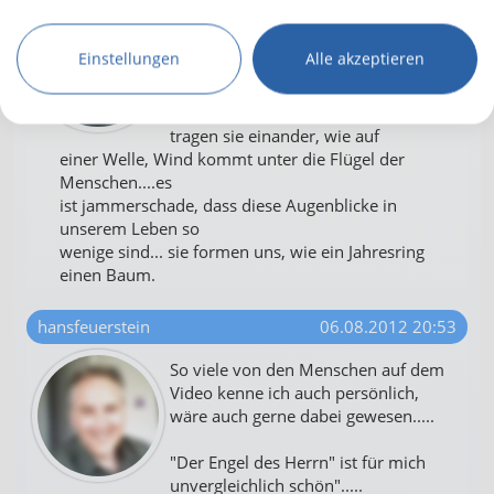
Passt auch so, findest Du nicht..?
Einstellungen
Alle akzeptieren
Wenn Menschen sich nicht mögen,
hat eben alles keinen Sinn....
aber wenn sie sich mögen, dann
tragen sie einander, wie auf
einer Welle, Wind kommt unter die Flügel der
Menschen....es
ist jammerschade, dass diese Augenblicke in
unserem Leben so
wenige sind... sie formen uns, wie ein Jahresring
einen Baum.
hansfeuerstein
06.08.2012 20:53
So viele von den Menschen auf dem
Video kenne ich auch persönlich,
wäre auch gerne dabei gewesen.....
"Der Engel des Herrn" ist für mich
unvergleichlich schön".....