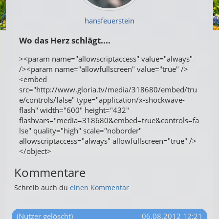
hansfeuerstein
Wo das Herz schlägt....
><param name="allowscriptaccess" value="always"
/><param name="allowfullscreen" value="true" />
<embed
src="http://www.gloria.tv/media/318680/embed/tru
e/controls/false" type="application/x-shockwave-
flash" width="600" height="432"
flashvars="media=318680&embed=true&controls=fa
lse" quality="high" scale="noborder"
allowscriptaccess="always" allowfullscreen="true" />
</object>
Kommentare
Schreib auch du
einen Kommentar
(Nutzer gelöscht)
06.08.2012 12:21