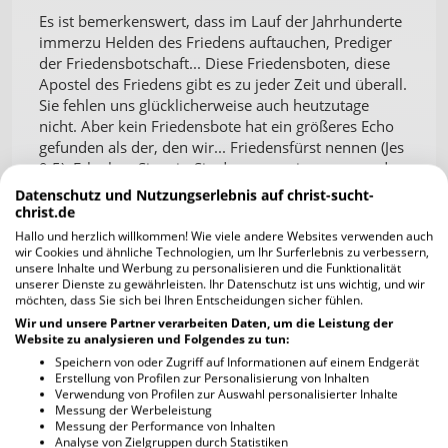
Es ist bemerkenswert, dass im Lauf der Jahrhunderte
immerzu Helden des Friedens auftauchen, Prediger
der Friedensbotschaft... Diese Friedensboten, diese
Apostel des Friedens gibt es zu jeder Zeit und überall.
Sie fehlen uns glücklicherweise auch heutzutage
nicht. Aber kein Friedensbote hat ein größeres Echo
gefunden als der, den wir... Friedensfürst nennen (Jes
9,5). Erlauben Sie mir, Sie daran zu erinnern, wer der
Bote ist. An Ostern, nach dem Tod Christi am Kreuz,
Datenschutz und Nutzungserlebnis auf christ-sucht-
schienen die Apostel alle Hoffnung verloren zu
christ.de
haben. Als für die Augen der Welt die Mission Christi
Hallo und herzlich willkommen! Wie viele andere Websites verwenden auch
zu Ende war, gescheitert war, unverstanden blieb, ist
wir Cookies und ähnliche Technologien, um Ihr Surferlebnis zu verbessern,
unsere Inhalte und Werbung zu personalisieren und die Funktionalität
er mitten unter seinen Apostel erschienen, die sich
unserer Dienste zu gewährleisten. Ihr Datenschutz ist uns wichtig, und wir
aus Furcht vor den Feinden im Obergeschoss
möchten, dass Sie sich bei Ihren Entscheidungen sicher fühlen.
versammelt hatten, und an Stelle von kriegslüsternen
Wir und unsere Partner verarbeiten Daten, um die Leistung der
Worten gegen ihre Feinde hörten sie ihn sagen:
Website zu analysieren und Folgendes zu tun:
„Friede hinterlasse ich euch, meinen Frieden gebe ich
Speichern von oder Zugriff auf Informationen auf einem Endgerät
euch; nicht einen Frieden, wie die Welt ihn gibt, gebe
Erstellung von Profilen zur Personalisierung von Inhalten
Verwendung von Profilen zur Auswahl personalisierter Inhalte
ich euch“ (Joh 14,27)...
Messung der Werbeleistung
Messung der Performance von Inhalten
Ich möchte dieses Wort wiederholen, möchte es in
Analyse von Zielgruppen durch Statistiken