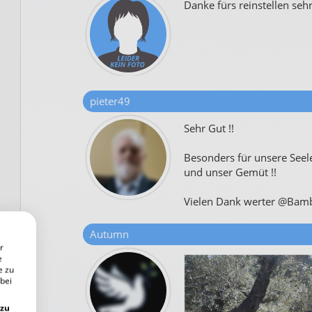
Danke fürs reinstellen seh
pieter49
Sehr Gut !!
Besonders für unsere Seel
und unser Gemüt !!
Vielen Dank werter @Bamb
Autumn
r
e
e zu
 bei
 zu