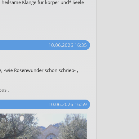
r heilsame Klänge für körper und* Seele
10.06.2026 16:35
e, -wie Rosenwunder schon schrieb- ,
us .
10.06.2026 16:59