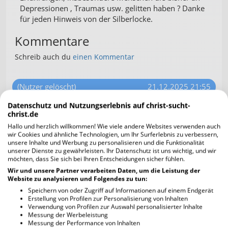
Depressionen , Traumas usw. gelitten haben ? Danke
für jeden Hinweis von der Silberlocke.
Kommentare
Schreib auch du
einen Kommentar
(Nutzer gelöscht)
21.12.2025 21:55
Datenschutz und Nutzungserlebnis auf christ-sucht-
Ich weiß nicht genau, ob es das ist
christ.de
was du suchst.
Hallo und herzlich willkommen! Wie viele andere Websites verwenden auch
Ich schreibe mir jeden Morgen
wir Cookies und ähnliche Technologien, um Ihr Surferlebnis zu verbessern,
mindesten 3 Dinge auf für die ich
unsere Inhalte und Werbung zu personalisieren und die Funktionalität
gerade dankbar bin und beginne den
unserer Dienste zu gewährleisten. Ihr Datenschutz ist uns wichtig, und wir
möchten, dass Sie sich bei Ihren Entscheidungen sicher fühlen.
Satz immer mit: "Ich bin so glücklich
und dankbar, dass ...." danach dann eben die
Wir und unsere Partner verarbeiten Daten, um die Leistung der
Website zu analysieren und Folgendes zu tun:
konkrete Sache, ich find das habt Stimmung und
Speichern von oder Zugriff auf Informationen auf einem Endgerät
die positive Energie.
Erstellung von Profilen zur Personalisierung von Inhalten
Verwendung von Profilen zur Auswahl personalisierter Inhalte
Messung der Werbeleistung
Silberlocke46
22.12.2025 17:48
Messung der Performance von Inhalten