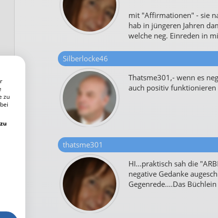
mit "Affirmationen" - sie n
hab in jüngeren Jahren da
welche neg. Einreden in mi
Silberlocke46
Thatsme301,- wenn es nega
r
auch positiv funktionieren ?
e
e zu
 bei
 zu
thatsme301
HI...praktisch sah die "ARB
negative Gedanke augeschri
Gegenrede....Das Büchlein 