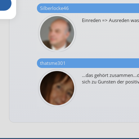
Silberlocke46
Einreden => Ausreden was f
thatsme301
...das gehört zusammen...d
sich zu Gunsten der positiv