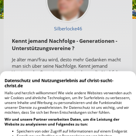
Silberlocke46
Kennt jemand Nachfolge - Generationen -
Unterstützungsvereine ?
Je älter man/frau wird, desto mehr Gedanken macht
man sich über seine Nachfolge. Kennt jemand
Vereine oder Organisationen, in denen die Nachfolge
geregelt werden können ? Z.B.:Kinderlose Eltern mit
Datenschutz und Nutzungserlebnis auf christ-sucht-
Kinderreichen Eltern, Senioren,- mit Jugendlichen usw
christ.de
? REchtzeitig vorsorgen ist beruhigend und verhindert
Hallo und herzlich willkommen! Wie viele andere Websites verwenden auch
große Sorgen für das Alter. Bitte mit Ideen und
wir Cookies und ähnliche Technologien, um Ihr Surferlebnis zu verbessern,
unsere Inhalte und Werbung zu personalisieren und die Funktionalität
Hinweisen zu Lösung dieses Problems - für Alle
unserer Dienste zu gewährleisten. Ihr Datenschutz ist uns wichtig, und wir
beitragen !!!
möchten, dass Sie sich bei Ihren Entscheidungen sicher fühlen.
Wir und unsere Partner verarbeiten Daten, um die Leistung der
Kommentare
Website zu analysieren und Folgendes zu tun:
Speichern von oder Zugriff auf Informationen auf einem Endgerät
Schreib auch du
einen Kommentar