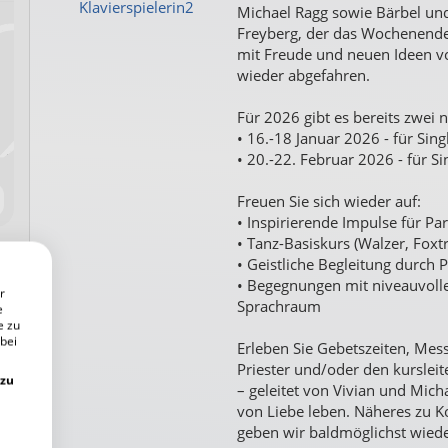
Klavierspielerin2
Michael Ragg sowie Bärbel und
Freyberg, der das Wochenende ge
mit Freude und neuen Ideen v
wieder abgefahren.
Für 2026 gibt es bereits zwei
• 16.-18 Januar 2026 - für Sin
• 20.-22. Februar 2026 - für S
Freuen Sie sich wieder auf:
• Inspirierende Impulse für P
• Tanz-Basiskurs (Walzer, Foxt
• Geistliche Begleitung durch
• Begegnungen mit niveauvoll
r
Sprachraum
e
e zu
 bei
Erleben Sie Gebetszeiten, Mes
Priester und/oder den kurslei
 zu
– geleitet von Vivian und Mich
von Liebe leben. Näheres zu 
geben wir baldmöglichst wiede