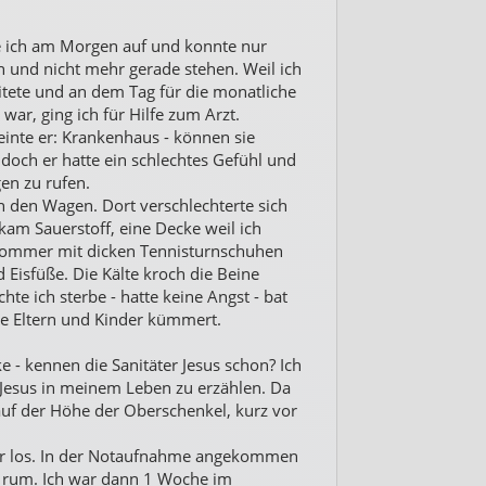
e ich am Morgen auf und konnte nur
und nicht mehr gerade stehen. Weil ich
tete und an dem Tag für die monatliche
war, ging ich für Hilfe zum Arzt.
nte er: Krankenhaus - können sie
, doch er hatte ein schlechtes Gefühl und
en zu rufen.
den Wagen. Dort verschlechterte sich
am Sauerstoff, eine Decke weil ich
m Sommer mit dicken Tennisturnschuhen
d Eisfüße. Die Kälte kroch die Beine
te ich sterbe - hatte keine Angst - bat
ne Eltern und Kinder kümmert.
- kennen die Sanitäter Jesus schon? Ich
 Jesus in meinem Leben zu erzählen. Da
 auf der Höhe der Oberschenkel, kurz vor
mir los. In der Notaufnahme angekommen
 rum. Ich war dann 1 Woche im