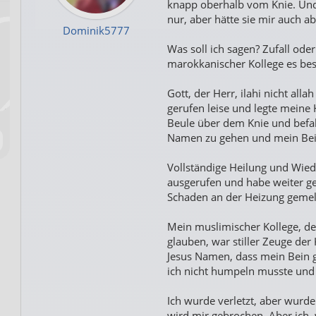
knapp oberhalb vom Knie. Und 
nur, aber hätte sie mir auch a
Dominik5777
Was soll ich sagen? Zufall ode
marokkanischer Kollege es bes
Gott, der Herr, ilahi nicht all
gerufen leise und legte meine 
Beule über dem Knie und befa
Namen zu gehen und mein Bein
Vollständige Heilung und Wied
ausgerufen und habe weiter ge
Schaden an der Heizung gemel
Mein muslimischer Kollege, der
glauben, war stiller Zeuge der 
Jesus Namen, dass mein Bein 
ich nicht humpeln musste und e
Ich wurde verletzt, aber wurd
wird mir gebrochen. Aber ich,