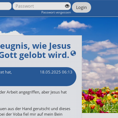
Login
Passwort vergessen
eugnis, wie Jesus
Gott gelobt wird.
et hat,
18.05.2025 06:13
er Arbeit angegriffen, aber Jesus hat
auen aus der Hand gerutscht und dieses
bei der Voba fiel mir auf mein Bein