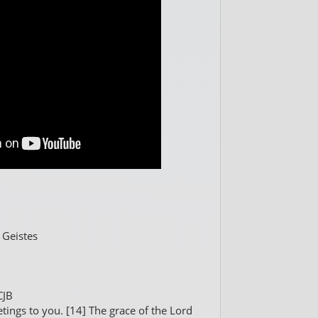
 Geistes
CJB
tings to you. [14] The grace of the Lord