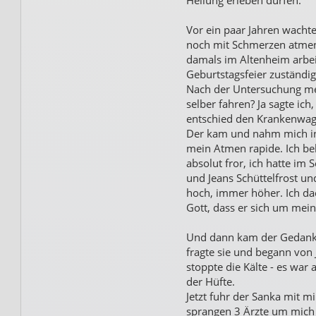
Heilung erleben dürfen.
Vor ein paar Jahren wacht
noch mit Schmerzen atmen 
damals im Altenheim arbei
Geburtstagsfeier zuständig 
Nach der Untersuchung mei
selber fahren? Ja sagte ich
entschied den Krankenwag
Der kam und nahm mich in 
mein Atmen rapide. Ich bek
absolut fror, ich hatte i
und Jeans Schüttelfrost un
hoch, immer höher. Ich dach
Gott, dass er sich um mei
Und dann kam der Gedanke 
fragte sie und begann von
stoppte die Kälte - es war
der Hüfte.
Jetzt fuhr der Sanka mit 
sprangen 3 Ärzte um mich