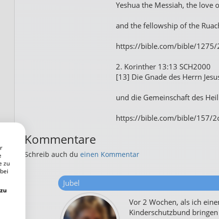
Yeshua the Messiah, the love 
and the fellowship of the Ruac
https://bible.com/bible/1275/
2. Korinther 13:13 SCH2000
[13] Die Gnade des Herrn Jesu
und die Gemeinschaft des Heili
https://bible.com/bible/157/
Kommentare
r
Schreib auch du
einen Kommentar
e
e zu
 bei
Jubel
 zu
Vor 2 Wochen, als ich ein
Kinderschutzbund bringen 