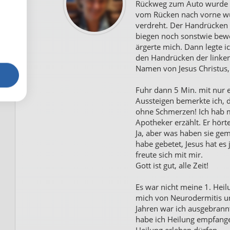
Rückweg zum Auto wurde d
vom Rücken nach vorne wu
verdreht. Der Handrücken 
biegen noch sonstwie bewe
ärgerte mich. Dann legte i
den Handrücken der linke
Namen von Jesus Christus,
Fuhr dann 5 Min. mit nur 
Aussteigen bemerkte ich, 
ohne Schmerzen! Ich hab m
Apotheker erzählt. Er hör
Ja, aber was haben sie gema
habe gebetet, Jesus hat es
freute sich mit mir.
Gott ist gut, alle Zeit!
Es war nicht meine 1. Heil
mich von Neurodermitis un
Jahren war ich ausgebrannt
habe ich Heilung empfange