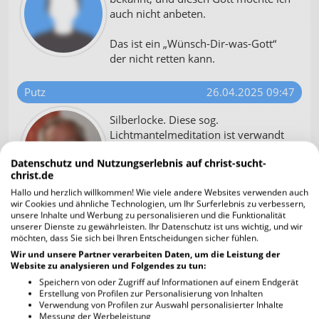
auch nicht anbeten.
Das ist ein „Wünsch-Dir-was-Gott“
der nicht retten kann.
Putz
26.04.2025 09:47
Silberlocke. Diese sog.
Lichtmantelmeditation ist verwandt
mit der chinesischen Qigong-
Datenschutz und Nutzungserlebnis auf christ-sucht-
Meditation, eine Art meditative
christ.de
Bewegung, die versucht, alles
Hallo und herzlich willkommen! Wie viele andere Websites verwenden auch
Negative abzuwehren und positiv zu
wir Cookies und ähnliche Technologien, um Ihr Surferlebnis zu verbessern,
verändern.
unsere Inhalte und Werbung zu personalisieren und die Funktionalität
Der christliche Glaube hat mit dieser Richtung
unserer Dienste zu gewährleisten. Ihr Datenschutz ist uns wichtig, und wir
möchten, dass Sie sich bei Ihren Entscheidungen sicher fühlen.
inhaltlich nichts zu tun, weil er der biblischen
Rechtfertigung allein aus Glauben widerspricht.
Wir und unsere Partner verarbeiten Daten, um die Leistung der
Website zu analysieren und Folgendes zu tun:
aber vielleicht gibt es eine Brücke zur Aussage, die
Speichern von oder Zugriff auf Informationen auf einem Endgerät
im Jakobusbrief am Ende des NT steht Kapitel 4,
Erstellung von Profilen zur Personalisierung von Inhalten
Vers 8: Naht euch zu Gott, so naht er sich zu euch!-
Verwendung von Profilen zur Auswahl personalisierter Inhalte
Es ist eine Bewegung, die auf Gegenseitigkeit
Messung der Werbeleistung