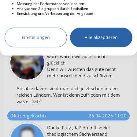
Messung der Performance von Inhalten
beruht. Gott will nicht alles machen, der Mensch
Analyse von Zielgruppen durch Statistiken
kann nicht alles machen, aber miteinander sind wir
Entwicklung und Verbesserung der Angebote
aufeinander angewiesen. Diese Tendenz ist
durchaus biblisch.
Einstellungen
Alle akzeptieren
Nemrac73
26.04.2025 10:45
Wenn alles negative von uns fern
wäre, wären wir auch nucht
glücklich.
Denn wir wüssten das gute nicht
mehr ausreichend zu schätzen.
Ansätze davon sieht man dich jetzt schon in den
reichen Ländern. Wer ist denn zufrieden mit dem
was er hat?
(Nutzer gelöscht)
26.04.2025 11:20
Danke Putz ,daß du mit soviel
theologischem Sachverstand