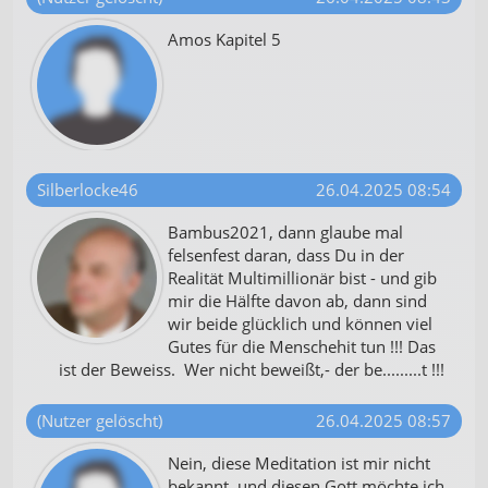
Amos Kapitel 5
Silberlocke46
26.04.2025 08:54
Bambus2021, dann glaube mal
felsenfest daran, dass Du in der
Realität Multimillionär bist - und gib
mir die Hälfte davon ab, dann sind
wir beide glücklich und können viel
Gutes für die Menschehit tun !!! Das
ist der Beweiss. Wer nicht beweißt,- der be.........t !!!
(Nutzer gelöscht)
26.04.2025 08:57
Nein, diese Meditation ist mir nicht
bekannt, und diesen Gott möchte ich