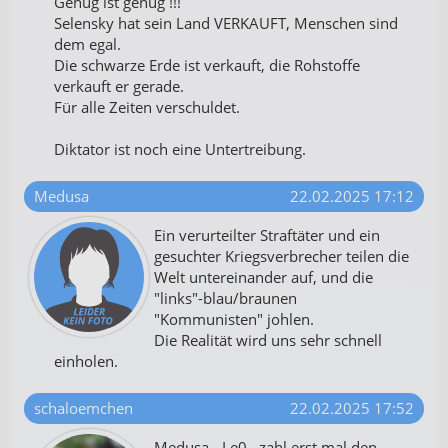
Genug ist genug !!!
Selensky hat sein Land VERKAUFT, Menschen sind
dem egal.
Die schwarze Erde ist verkauft, die Rohstoffe
verkauft er gerade.
Für alle Zeiten verschuldet.
Diktator ist noch eine Untertreibung.
Medusa
22.02.2025 17:12
Ein verurteilter Straftäter und ein
gesuchter Kriegsverbrecher teilen die
Welt untereinander auf, und die
"links"-blau/braunen
"Kommunisten" johlen.
Die Realität wird uns sehr schnell
einholen.
schaloemchen
22.02.2025 17:52
Medusa - Le0, zahl erst mal den