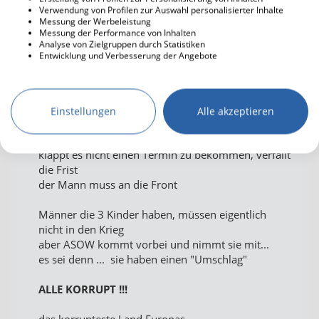
Verwendung von Profilen zur Auswahl personalisierter Inhalte
die Männer müssen sich jetzt jede 3 Monate beim
Messung der Werbeleistung
Messung der Performance von Inhalten
Amt melden
Analyse von Zielgruppen durch Statistiken
der Beamte kann am Tag nur 20-30 Leute
Entwicklung und Verbesserung der Angebote
abarbeiten
es sitzen aber 100 Männer im Flur
wer einen Umschlag mitgebracht hat, bekommt
einen Termin
Einstellungen
Alle akzeptieren
man kauft sich quasi einen Termin
klappt es nicht einen Termin zu bekommen, verfällt
die Frist
der Mann muss an die Front
Männer die 3 Kinder haben, müssen eigentlich
nicht in den Krieg
aber ASOW kommt vorbei und nimmt sie mit...
es sei denn ... sie haben einen "Umschlag"
ALLE KORRUPT !!!
das korrupteste Land Europas