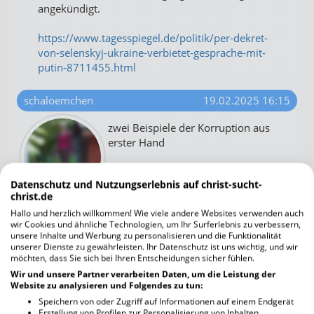
angekündigt.
https://www.tagesspiegel.de/politik/per-dekret-
von-selenskyj-ukraine-verbietet-gesprache-mit-
putin-8711455.html
schaloemchen
19.02.2025 16:15
zwei Beispiele der Korruption aus
erster Hand
man überweist
Datenschutz und Nutzungserlebnis auf christ-sucht-
Holocaustüberlebenden Geld
christ.de
es kommt aber nicht an
Hallo und herzlich willkommen! Wie viele andere Websites verwenden auch
wir Cookies und ähnliche Technologien, um Ihr Surferlebnis zu verbessern,
eine 90 jährige schleppt sich mit Mühe fast jeden
unsere Inhalte und Werbung zu personalisieren und die Funktionalität
Tag zu Bank
unserer Dienste zu gewährleisten. Ihr Datenschutz ist uns wichtig, und wir
möchten, dass Sie sich bei Ihren Entscheidungen sicher fühlen.
sie sagen: das Geld ist nicht da
Schikane und kein Geld
Wir und unsere Partner verarbeiten Daten, um die Leistung der
Website zu analysieren und Folgendes zu tun:
sie ist kein Einzelfall
Speichern von oder Zugriff auf Informationen auf einem Endgerät
.....................
Erstellung von Profilen zur Personalisierung von Inhalten