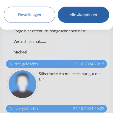
helf mir.
Einstellungen
Alle akzeptieren
Die Telefonnummer vom HERR GOTT lautet: Gebet.
Danke Erhard für Dein Vertrauen, das Du diese
Frage hier öffentlich reingeschrieben hast.
Versuch es mal......
Michael
(Nutzer gelöscht)
26.10.2024 20:15
Silberlocke ich meine es nur gut mit
Dir
(Nutzer gelöscht)
26.10.2024 20:22