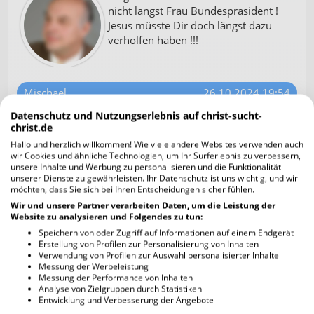
nicht längst Frau Bundespräsident !
Jesus müsste Dir doch längst dazu
verholfen haben !!!
Mischael
26.10.2024 19:54
Datenschutz und Nutzungserlebnis auf christ-sucht-
Schönen guten Abend Erhard.
christ.de
Du hast recht.
Hallo und herzlich willkommen! Wie viele andere Websites verwenden auch
Doppelt gemoppelt hält besser.
wir Cookies und ähnliche Technologien, um Ihr Surferlebnis zu verbessern,
Nur sprechenden, in diesem Fall hier
unsere Inhalte und Werbung zu personalisieren und die Funktionalität
nur schreibenden Menschen kann
unserer Dienste zu gewährleisten. Ihr Datenschutz ist uns wichtig, und wir
möchten, dass Sie sich bei Ihren Entscheidungen sicher fühlen.
man helfen.
Wir und unsere Partner verarbeiten Daten, um die Leistung der
Website zu analysieren und Folgendes zu tun:
In dem Wort GOTTES, der Bibel steht unter
Speichern von oder Zugriff auf Informationen auf einem Endgerät
anderem, daß GOTT alles weiß und das wir unsere
Erstellung von Profilen zur Personalisierung von Inhalten
Sorgen auf ihn abwälzen dürfen.
Verwendung von Profilen zur Auswahl personalisierter Inhalte
Messung der Werbeleistung
Messung der Performance von Inhalten
Der oder die Betroffene, und auch Du, wenn Du
Analyse von Zielgruppen durch Statistiken
magst, könnt GOTT anrufen und sagen:
Entwicklung und Verbesserung der Angebote
GOTT, bitte helf Ihr beziehungsweise GOTT, bitte