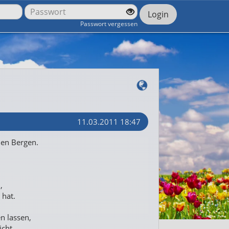
Login
Passwort vergessen
11.03.2011 18:47
den Bergen.
,
hat.
n lassen,
icht.