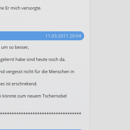
ie Er mich versorgte.
11.03.2011 20:04
r um so besser,
d gelernt habe sind heute noch da.
d vergesst nicht für die Menschen in
 es ist erschrekend.
an könnte zum neuem Tschernobel
***********************************