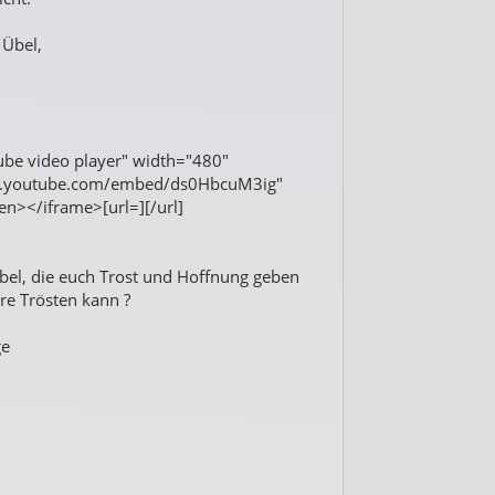
 Übel,
Tube video player" width="480"
ww.youtube.com/embed/ds0HbcuM3ig"
en></iframe>[url=][/url]
ibel, die euch Trost und Hoffnung geben
e Trösten kann ?
ge