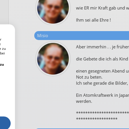
wie ER mir Kraft gab und w
Ihm sei alle Ehre !
Misio
r
e
Aber immerhin . . je frühe
e zu
 bei
die Gebete die ich als Kin
 zu
einen gesegneten Abend un
Not zu beten.
Ich sehe gerade die Bilder,
Ein Atomkraftwerk in Jap
werden.
***********************
******************