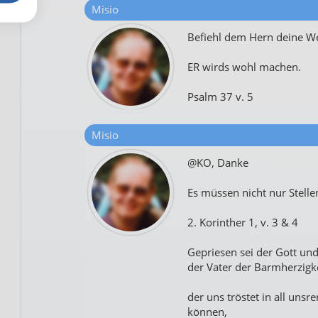
Misio
Befiehl dem Hern deine We
ER wirds wohl machen.
Psalm 37 v. 5
Misio
@KO, Danke
Es müssen nicht nur Stellen
2. Korinther 1, v. 3 & 4
Gepriesen sei der Gott und
der Vater der Barmherzigke
der uns tröstet in all unsre
können,