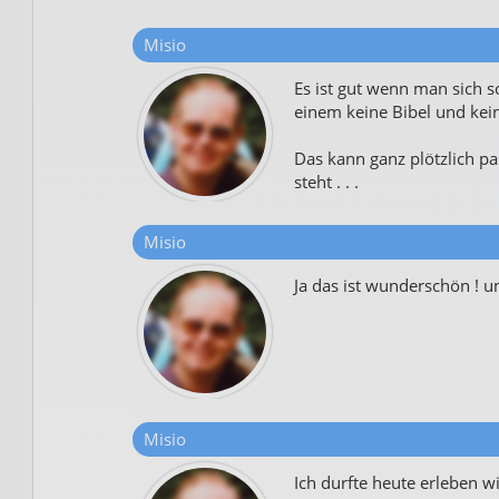
Misio
Es ist gut wenn man sich s
einem keine Bibel und kein
Das kann ganz plötzlich p
steht . . .
Misio
Ja das ist wunderschön ! u
Misio
Ich durfte heute erleben w