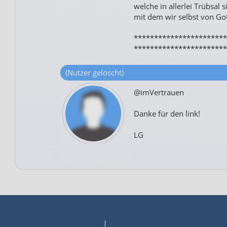
welche in allerlei Trübsal 
mit dem wir selbst von Got
***********************
***********************
(Nutzer gelöscht)
@imVertrauen
Danke für den link!
LG