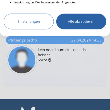
Entwicklung und Verbesserung der Angebote
Entfernung des Darmes oder
Teikentferrnung ...
Jesus leitet im Geist
Einstellungen
Alle akzeptieren
Ob Bauchhirn oder nicht 😊
Lob und Dank
(Nutzer gelöscht)
29.04.2024 14:35
kein oder kaum ein sollte das
heissen
Sorry 😊