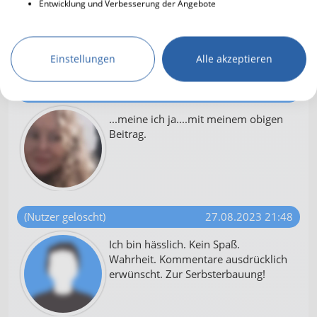
Entwicklung und Verbesserung der Angebote
persönlich anschreiben.
Achtsamkeit ist hier im Forum schon
von Nöten, sonst gibt es immer
gleich einen Streit/Unfrieden.
Einstellungen
Alle akzeptieren
Lavendeltee
27.08.2023 21:47
...meine ich ja....mit meinem obigen
Beitrag.
(Nutzer gelöscht)
27.08.2023 21:48
Ich bin hässlich. Kein Spaß.
Wahrheit. Kommentare ausdrücklich
erwünscht. Zur Serbsterbauung!