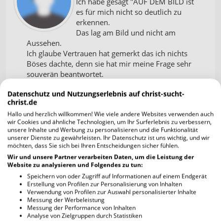
Ich habe gesagt "AUF DEM BILD ist
es für mich nicht so deutlich zu
erkennen.
Das lag am Bild und nicht am
Aussehen.
Ich glaube Vertrauen hat gemerkt das ich nichts
Böses dachte, denn sie hat mir meine Frage sehr
souverän beantwortet.
Vielleicht habe ich mich etwas ungeschickt
Datenschutz und Nutzungserlebnis auf christ-sucht-
ausgedrückt.
christ.de
Das könnte daran liegen, dass ich grundsätzlich
Hallo und herzlich willkommen! Wie viele andere Websites verwenden auch
nicht gleich an Transzeug und negativem Zeug
wir Cookies und ähnliche Technologien, um Ihr Surferlebnis zu verbessern,
denke.
unsere Inhalte und Werbung zu personalisieren und die Funktionalität
Es gibt Männer, die etwas feminin wirken, und
unserer Dienste zu gewährleisten. Ihr Datenschutz ist uns wichtig, und wir
möchten, dass Sie sich bei Ihren Entscheidungen sicher fühlen.
Frauen, die etwas männlich wirken.
Schlimm? Finde ich nicht.
Wir und unsere Partner verarbeiten Daten, um die Leistung der
Website zu analysieren und Folgendes zu tun:
Das macht uns ja so einzigartig und besonders.
Speichern von oder Zugriff auf Informationen auf einem Endgerät
Erstellung von Profilen zur Personalisierung von Inhalten
Lavendeltee
27.08.2023 21:43
Verwendung von Profilen zur Auswahl personalisierter Inhalte
Messung der Werbeleistung
Messung der Performance von Inhalten
Man muss nicht alles schreiben was
Analyse von Zielgruppen durch Statistiken
man denkt, oder einfach zuerst mal