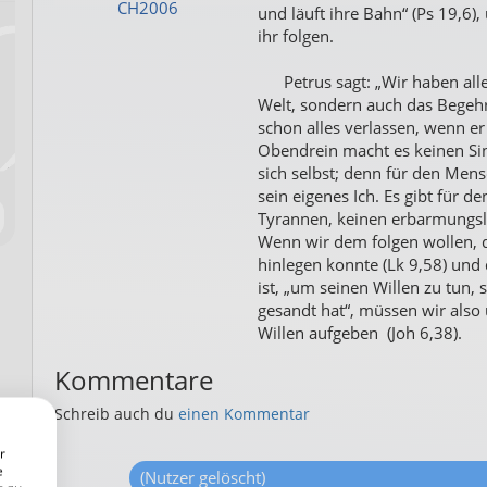
CH2006
und läuft ihre Bahn“ (Ps 19,6),
ihr folgen.
Petrus sagt: „Wir haben alles 
Welt, sondern auch das Begeh
schon alles verlassen, wenn er 
Obendrein macht es keinen Sin
sich selbst; denn für den Mens
sein eigenes Ich. Es gibt für
Tyrannen, keinen erbarmungslo
Wenn wir dem folgen wollen, d
hinlegen konnte (Lk 9,58) u
ist, „um seinen Willen zu tun,
gesandt hat“, müssen wir also
Willen aufgeben (Joh 6,38).
Kommentare
Schreib auch du
einen Kommentar
r
e
(Nutzer gelöscht)