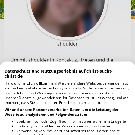
shoulder
Um mit shoulder in Kontakt zu treten und die
Profilfotos scharf zu sehen, musst du dich zuerst
Datenschutz und Nutzungserlebnis auf christ-sucht-
registrieren. Die Anmeldung geht schnell und ist
christ.de
unverbindlich und kostenlos.
Hallo und herzlich willkommen! Wie viele andere Websites verwenden auch
wir Cookies und ähnliche Technologien, um Ihr Surferlebnis zu verbessern,
unsere Inhalte und Werbung zu personalisieren und die Funktionalität
unserer Dienste zu gewährleisten. Ihr Datenschutz ist uns wichtig, und wir
Jetzt kostenlos registrieren
möchten, dass Sie sich bei Ihren Entscheidungen sicher fühlen.
Wir und unsere Partner verarbeiten Daten, um die Leistung der
Website zu analysieren und Folgendes zu tun:
Ich habe bereits einen Account
Speichern von oder Zugriff auf Informationen auf einem Endgerät
Erstellung von Profilen zur Personalisierung von Inhalten
Verwendung von Profilen zur Auswahl personalisierter Inhalte