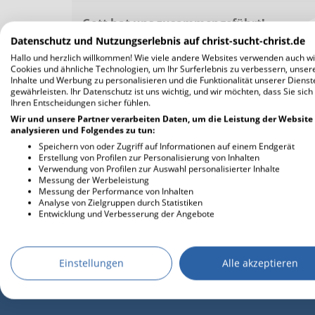
Gott hat uns zusammengeführt!
Datenschutz und Nutzungserlebnis auf christ-sucht-christ.de
Wir haben uns am 24.07.2020 das JA-Wort
gegeben und wir sind uns sicher, dass Gott
Hallo und herzlich willkommen! Wie viele andere Websites verwenden auch wi
uns zusammengeführt hat. Schon beim
Cookies und ähnliche Technologien, um Ihr Surferlebnis zu verbessern, unser
zweiten Treffen wussten wir, dass Gott uns
Inhalte und Werbung zu personalisieren und die Funktionalität unserer Dienst
füreinander bestimmt hat.
gewährleisten. Ihr Datenschutz ist uns wichtig, und wir möchten, dass Sie sich
Ihren Entscheidungen sicher fühlen.
— Claudia
Wir und unsere Partner verarbeiten Daten, um die Leistung der Website
analysieren und Folgendes zu tun:
weitere Lovestories
Speichern von oder Zugriff auf Informationen auf einem Endgerät
Erstellung von Profilen zur Personalisierung von Inhalten
Verwendung von Profilen zur Auswahl personalisierter Inhalte
Messung der Werbeleistung
Messung der Performance von Inhalten
Analyse von Zielgruppen durch Statistiken
Entwicklung und Verbesserung der Angebote
Einstellungen
Alle akzeptieren