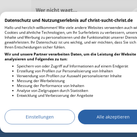
Wer nicht wagt...
Seit bestimmt 9 Jahren hatte ich für meine
Datenschutz und Nutzungserlebnis auf christ-sucht-christ.de
Frau gebetet....
Hallo und herzlich willkommen! Wie viele andere Websites verwenden auch wi
— Sofie und Robin
Cookies und ähnliche Technologien, um Ihr Surferlebnis zu verbessern, unser
Inhalte und Werbung zu personalisieren und die Funktionalität unserer Dienst
gewährleisten. Ihr Datenschutz ist uns wichtig, und wir möchten, dass Sie sich
Ihren Entscheidungen sicher fühlen.
Wir und unsere Partner verarbeiten Daten, um die Leistung der Website
analysieren und Folgendes zu tun:
weitere Lovestories
Speichern von oder Zugriff auf Informationen auf einem Endgerät
Erstellung von Profilen zur Personalisierung von Inhalten
Verwendung von Profilen zur Auswahl personalisierter Inhalte
Messung der Werbeleistung
Messung der Performance von Inhalten
Analyse von Zielgruppen durch Statistiken
Entwicklung und Verbesserung der Angebote
Einstellungen
Alle akzeptieren