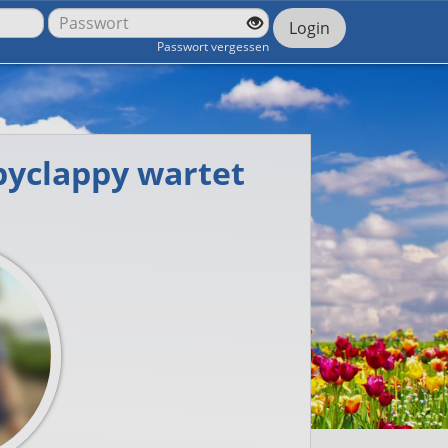
Login
Passwort vergessen
pyclappy wartet