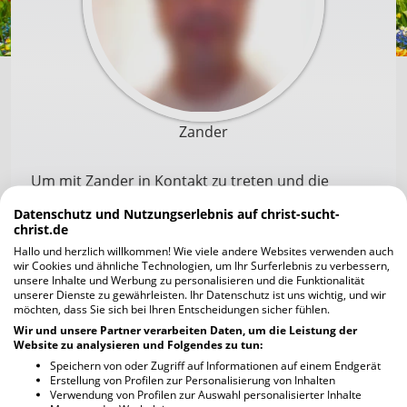
Zander
Um mit Zander in Kontakt zu treten und die
Profilfotos scharf zu sehen, musst du dich zuerst
Datenschutz und Nutzungserlebnis auf christ-sucht-
registrieren. Die Anmeldung geht schnell und ist
christ.de
unverbindlich und kostenlos.
Hallo und herzlich willkommen! Wie viele andere Websites verwenden auch
wir Cookies und ähnliche Technologien, um Ihr Surferlebnis zu verbessern,
unsere Inhalte und Werbung zu personalisieren und die Funktionalität
unserer Dienste zu gewährleisten. Ihr Datenschutz ist uns wichtig, und wir
Jetzt kostenlos registrieren
möchten, dass Sie sich bei Ihren Entscheidungen sicher fühlen.
Wir und unsere Partner verarbeiten Daten, um die Leistung der
Website zu analysieren und Folgendes zu tun:
Ich habe bereits einen Account
Speichern von oder Zugriff auf Informationen auf einem Endgerät
Erstellung von Profilen zur Personalisierung von Inhalten
Verwendung von Profilen zur Auswahl personalisierter Inhalte