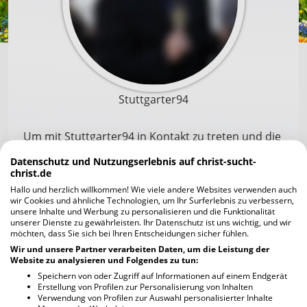
Stuttgarter94
Um mit Stuttgarter94 in Kontakt zu treten und die
Profilfotos scharf zu sehen, musst du dich zuerst
Datenschutz und Nutzungserlebnis auf christ-sucht-
registrieren. Die Anmeldung geht schnell und ist
christ.de
unverbindlich und kostenlos.
Hallo und herzlich willkommen! Wie viele andere Websites verwenden auch
wir Cookies und ähnliche Technologien, um Ihr Surferlebnis zu verbessern,
unsere Inhalte und Werbung zu personalisieren und die Funktionalität
unserer Dienste zu gewährleisten. Ihr Datenschutz ist uns wichtig, und wir
Jetzt kostenlos registrieren
möchten, dass Sie sich bei Ihren Entscheidungen sicher fühlen.
Wir und unsere Partner verarbeiten Daten, um die Leistung der
Website zu analysieren und Folgendes zu tun:
Ich habe bereits einen Account
Speichern von oder Zugriff auf Informationen auf einem Endgerät
Erstellung von Profilen zur Personalisierung von Inhalten
Verwendung von Profilen zur Auswahl personalisierter Inhalte