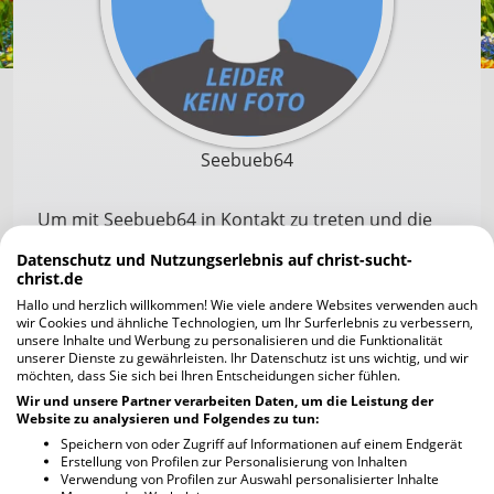
Seebueb64
Um mit Seebueb64 in Kontakt zu treten und die
Profilfotos scharf zu sehen, musst du dich zuerst
Datenschutz und Nutzungserlebnis auf christ-sucht-
registrieren. Die Anmeldung geht schnell und ist
christ.de
unverbindlich und kostenlos.
Hallo und herzlich willkommen! Wie viele andere Websites verwenden auch
wir Cookies und ähnliche Technologien, um Ihr Surferlebnis zu verbessern,
unsere Inhalte und Werbung zu personalisieren und die Funktionalität
unserer Dienste zu gewährleisten. Ihr Datenschutz ist uns wichtig, und wir
Jetzt kostenlos registrieren
möchten, dass Sie sich bei Ihren Entscheidungen sicher fühlen.
Wir und unsere Partner verarbeiten Daten, um die Leistung der
Website zu analysieren und Folgendes zu tun:
Ich habe bereits einen Account
Speichern von oder Zugriff auf Informationen auf einem Endgerät
Erstellung von Profilen zur Personalisierung von Inhalten
Verwendung von Profilen zur Auswahl personalisierter Inhalte