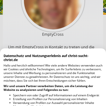
EmptyCross
Um mit EmptyCross in Kontakt zu treten und die
Profilfotos scharf zu sehen, musst du dich zuerst
Datenschutz und Nutzungserlebnis auf christ-sucht-
registrieren. Die Anmeldung geht schnell und ist
christ.de
unverbindlich und kostenlos.
Hallo und herzlich willkommen! Wie viele andere Websites verwenden auch
wir Cookies und ähnliche Technologien, um Ihr Surferlebnis zu verbessern,
unsere Inhalte und Werbung zu personalisieren und die Funktionalität
unserer Dienste zu gewährleisten. Ihr Datenschutz ist uns wichtig, und wir
Jetzt kostenlos registrieren
möchten, dass Sie sich bei Ihren Entscheidungen sicher fühlen.
Wir und unsere Partner verarbeiten Daten, um die Leistung der
Website zu analysieren und Folgendes zu tun:
Ich habe bereits einen Account
Speichern von oder Zugriff auf Informationen auf einem Endgerät
Erstellung von Profilen zur Personalisierung von Inhalten
Verwendung von Profilen zur Auswahl personalisierter Inhalte