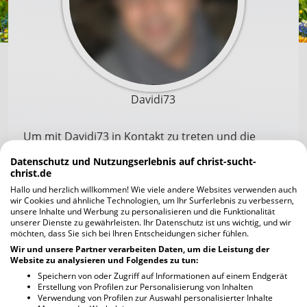
Davidi73
Um mit Davidi73 in Kontakt zu treten und die
Profilfotos scharf zu sehen, musst du dich zuerst
Datenschutz und Nutzungserlebnis auf christ-sucht-
registrieren. Die Anmeldung geht schnell und ist
christ.de
unverbindlich und kostenlos.
Hallo und herzlich willkommen! Wie viele andere Websites verwenden auch
wir Cookies und ähnliche Technologien, um Ihr Surferlebnis zu verbessern,
unsere Inhalte und Werbung zu personalisieren und die Funktionalität
unserer Dienste zu gewährleisten. Ihr Datenschutz ist uns wichtig, und wir
Jetzt kostenlos registrieren
möchten, dass Sie sich bei Ihren Entscheidungen sicher fühlen.
Wir und unsere Partner verarbeiten Daten, um die Leistung der
Website zu analysieren und Folgendes zu tun:
Ich habe bereits einen Account
Speichern von oder Zugriff auf Informationen auf einem Endgerät
Erstellung von Profilen zur Personalisierung von Inhalten
Verwendung von Profilen zur Auswahl personalisierter Inhalte