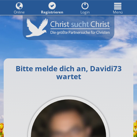
Online
Registrieren
Login
Menü
Bitte melde dich an, Davidi73
wartet