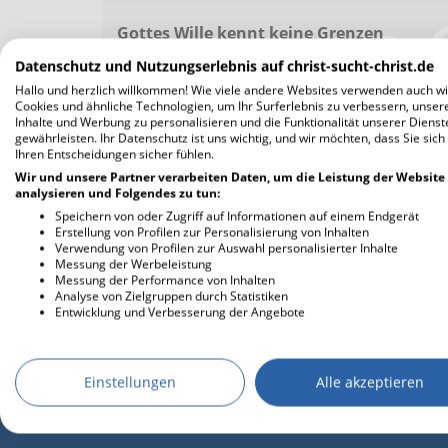
Gottes Wille kennt keine Grenzen
Gott hat uns durch Christ sucht Christ die
Datenschutz und Nutzungserlebnis auf christ-sucht-christ.de
Möglichkeit gegeben...
Hallo und herzlich willkommen! Wie viele andere Websites verwenden auch wi
— Fabian und Selina
Cookies und ähnliche Technologien, um Ihr Surferlebnis zu verbessern, unser
Inhalte und Werbung zu personalisieren und die Funktionalität unserer Dienst
gewährleisten. Ihr Datenschutz ist uns wichtig, und wir möchten, dass Sie sich
Ihren Entscheidungen sicher fühlen.
Wir und unsere Partner verarbeiten Daten, um die Leistung der Website
analysieren und Folgendes zu tun:
weitere Lovestories
Speichern von oder Zugriff auf Informationen auf einem Endgerät
Erstellung von Profilen zur Personalisierung von Inhalten
Verwendung von Profilen zur Auswahl personalisierter Inhalte
Messung der Werbeleistung
Messung der Performance von Inhalten
Analyse von Zielgruppen durch Statistiken
Entwicklung und Verbesserung der Angebote
Einstellungen
Alle akzeptieren