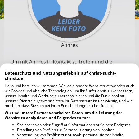
Annres
Um mit Annres in Kontakt zu treten und die
Profilfotos scharf zu sehen, musst du dich zuerst
Datenschutz und Nutzungserlebnis auf christ-sucht-
registrieren. Die Anmeldung geht schnell und ist
christ.de
unverbindlich und kostenlos.
Hallo und herzlich willkommen! Wie viele andere Websites verwenden auch
wir Cookies und ähnliche Technologien, um Ihr Surferlebnis zu verbessern,
unsere Inhalte und Werbung zu personalisieren und die Funktionalität
unserer Dienste zu gewährleisten. Ihr Datenschutz ist uns wichtig, und wir
Jetzt kostenlos registrieren
möchten, dass Sie sich bei Ihren Entscheidungen sicher fühlen.
Wir und unsere Partner verarbeiten Daten, um die Leistung der
Website zu analysieren und Folgendes zu tun:
Ich habe bereits einen Account
Speichern von oder Zugriff auf Informationen auf einem Endgerät
Erstellung von Profilen zur Personalisierung von Inhalten
Verwendung von Profilen zur Auswahl personalisierter Inhalte