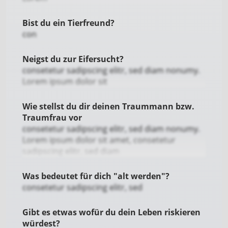
Bist du ein Tierfreund?
con
Neigst du zur Eifersucht?
consetetur sadipscing elitr, sed diam nonumy.
Lorem ipsum dolor sit
Wie stellst du dir deinen Traummann bzw.
Traumfrau vor
consetetur sadipscing elitr, sed diam nonumy.
Lorem ipsum dolor sit amet, consetetur
sadipscing elitr, sed diam
Was bedeutet für dich "alt werden"?
consetetur sadipscing elitr, sed
Gibt es etwas wofür du dein Leben riskieren
würdest?