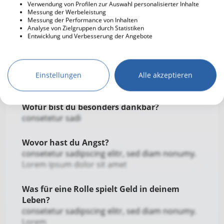
Lorem ipsum dolor sit amet, consete
Verwendung von Profilen zur Auswahl personalisierter Inhalte
Messung der Werbeleistung
Messung der Performance von Inhalten
Was schätzen andere an dir?
Analyse von Zielgruppen durch Statistiken
consetetur sadipscing elitr,
Entwicklung und Verbesserung der Angebote
Wie definierst du Erfolg?
consetetur sadipscing elitr, sed diam nonumy.
Einstellungen
Alle akzeptieren
Lorem ipsum dolor sit amet, consetetur sad
Wofür bist du besonders dankbar?
consetetur sadi
Wovor hast du Angst?
consetetur sadipscing elitr, sed diam nonumy.
Lorem ipsum dolor sit amet
Was für eine Rolle spielt Geld in deinem
Leben?
consetetur sadipscing elitr, sed diam nonumy.
Lorem