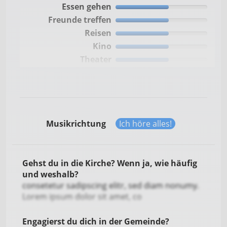
Essen gehen
Freunde treffen
Reisen
Kino
Theater
Musikrichtung
Ich höre alles!
Gehst du in die Kirche? Wenn ja, wie häufig
und weshalb?
consetetur sadipscing elitr, sed diam nonumy.
Lorem ipsum dolor sit amet, co
Engagierst du dich in der Gemeinde?