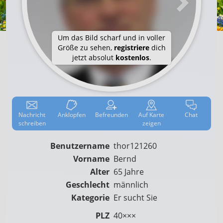
Um das Bild scharf und in voller
Größe zu sehen,
registriere
dich
jetzt absolut
kostenlos
.
Nachricht
Anklop­fen
Befreun­den
Auf
Karte
Chat
schreiben
zeigen
Benutzername
thor121260
Vorname
Bernd
Alter
65 Jahre
Geschlecht
männlich
Kategorie
Er sucht Sie
PLZ
40×××