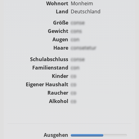
Wohnort
Monheim
Land
Deutschland
Größe
conse
Gewicht
cons
Augen
con
Haare
consetetur
Schulabschluss
conse
Familienstand
con
Kinder
co
Eigener Haushalt
co
Raucher
co
Alkohol
co
Ausgehen