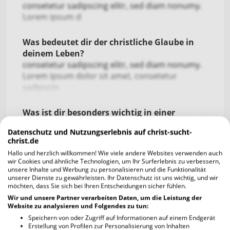
consetetur sadipscing elitr, sed diam nonumy.
Lorem ipsum d
Was bedeutet dir der christliche Glaube in
deinem Leben?
consetetur sadipscing elitr, sed diam nonumy.
Lorem ipsum dolor sit amet, consetetur
sadipscin
Was ist dir besonders wichtig in einer
Beziehung?
Datenschutz und Nutzungserlebnis auf christ-sucht-
consetetur sadipscing elitr, sed diam nonumy.
christ.de
Lore
Hallo und herzlich willkommen! Wie viele andere Websites verwenden auch
wir Cookies und ähnliche Technologien, um Ihr Surferlebnis zu verbessern,
unsere Inhalte und Werbung zu personalisieren und die Funktionalität
Worüber kannst du lachen?
unserer Dienste zu gewährleisten. Ihr Datenschutz ist uns wichtig, und wir
consetetu
möchten, dass Sie sich bei Ihren Entscheidungen sicher fühlen.
Wir und unsere Partner verarbeiten Daten, um die Leistung der
Website zu analysieren und Folgendes zu tun:
Was bedeuten dir deine Freunde?
Speichern von oder Zugriff auf Informationen auf einem Endgerät
consetetur sadipscing elitr, sed diam nonumy.
Erstellung von Profilen zur Personalisierung von Inhalten